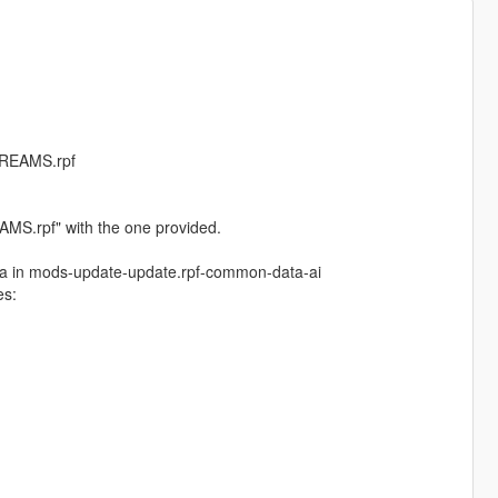
TREAMS.rpf
EAMS.rpf" with the one provided.
eta in mods-update-update.rpf-common-data-ai
es: