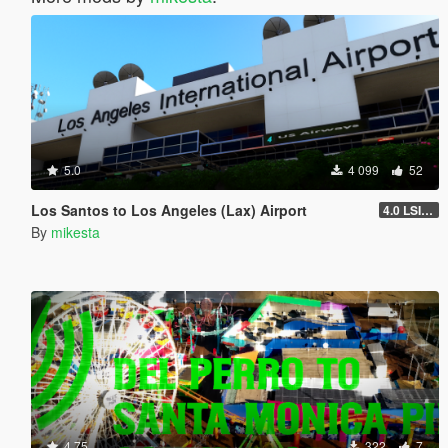
5.0
4 099
52
Los Santos to Los Angeles (Lax) Airport
4.0 LSIA Sign to LAX sign
By
mikesta
4.75
322
7