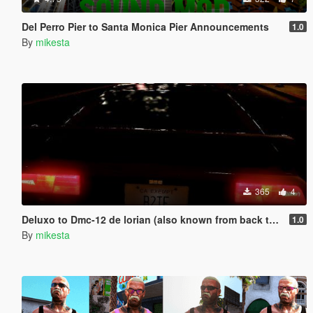
Del Perro Pier to Santa Monica Pier Announcements
1.0
By
mikesta
365
4
Deluxo to Dmc-12 de lorian (also known from back to the future) badge real car logos
1.0
By
mikesta