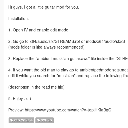
Hi guys, I got a little guitar mod for you.
Installation:
1. Open IV and enable edit mode
2. Go go to x64/audio/sfx/STREAMS.rpf or mods/x64/audio/sfx/S
(mods folder is like always recommended)
3. Replace the "ambient musician guitar.awc" file inside the "STR
4. If you want the old man to play go to ambientpedmodelsets.m
edit it while you search for "musician" and replace the following lin
(description in the read me file)
5. Enjoy : o )
Preview: https://www.youtube.com/watch?v=jqpjHKIaBgQ
PED CONFIG
SOUND