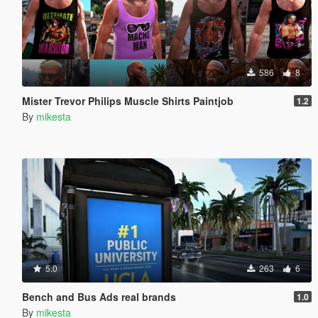
586
8
Mister Trevor Philips Muscle Shirts Paintjob
1.2
By
mikesta
5.0
263
6
Bench and Bus Ads real brands
1.0
By
mikesta