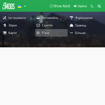
Show Adult
Увійти
Інструменти
Автомобіль
Фарбування
Зброя
Скріпти
Гравець
Карти
Різне
Більше