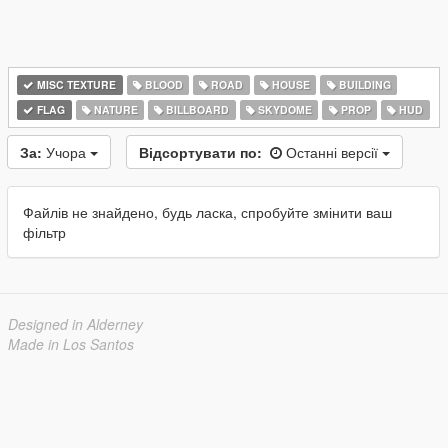
MISC TEXTURE
BLOOD
ROAD
HOUSE
BUILDING
FLAG
NATURE
BILLBOARD
SKYDOME
PROP
HUD
За:
Учора
Відсортувати по:
Останні версії
Файлів не знайдено, будь ласка, спробуйте змінити ваш
фільтр
Designed in Alderney
Made in Los Santos