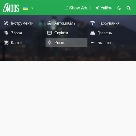
Show Adult
Увійти
Інструменти
Автомобіль
Фарбування
Зброя
Скріпти
Гравець
Карти
Різне
Більше