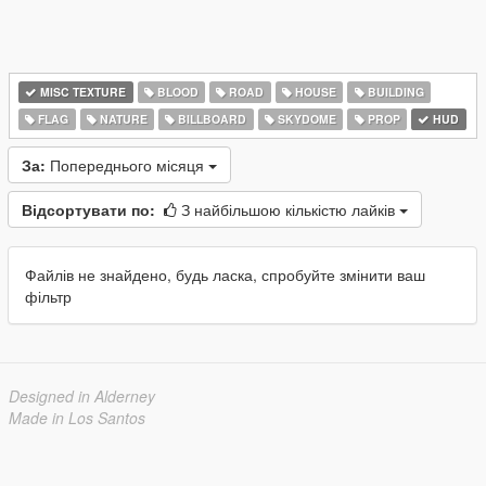
MISC TEXTURE
BLOOD
ROAD
HOUSE
BUILDING
FLAG
NATURE
BILLBOARD
SKYDOME
PROP
HUD
За:
Попереднього місяця
Відсортувати по:
З найбільшою кількістю лайків
Файлів не знайдено, будь ласка, спробуйте змінити ваш
фільтр
Designed in Alderney
Made in Los Santos