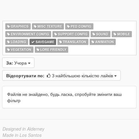
GRAPHICS
MISC TEXTURE
PED CONFIG
ENVIRONMENT CONFIG
SUPPORT CONFIG
SOUND
MOBILE
LOADING
SAVEGAME
TRANSLATION
ANIMATION
VEGETATION
LORE FRIENDLY
За:
Учора
Відсортувати по:
З найбільшою кількістю лайків
Файлів не знайдено, будь ласка, спробуйте змінити ваш
фільтр
Designed in Alderney
Made in Los Santos