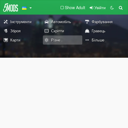
Show Adult
Увійти
Інструменти
Автомобіль
Фарбування
Зброя
Скріпти
Гравець
Карти
Різне
Більше