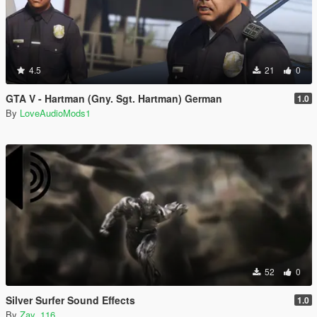
4.5
21
0
GTA V - Hartman (Gny. Sgt. Hartman) German
1.0
By
LoveAudioMods1
52
0
Silver Surfer Sound Effects
1.0
By
Zay_116