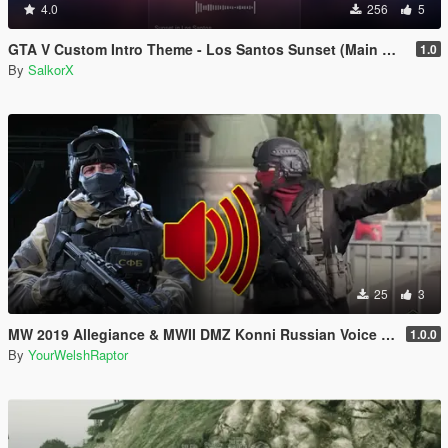
4.0
256
5
GTA V Custom Intro Theme - Los Santos Sunset (Main Menu Music Replacement)
1.0
By
SalkorX
25
3
MW 2019 Allegiance & MWII DMZ Konni Russian Voice Groups for Peds
1.0.0
By
YourWelshRaptor