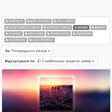
GRAPHICS
MISC TEXTURE
PED CONFIG
ENVIRONMENT CONFIG
SUPPORT CONFIG
SOUND
MOBILE
LOADING
SAVEGAME
TRANSLATION
ANIMATION
VEGETATION
LORE FRIENDLY
За:
Попереднього місяця
Відсортувати по:
З найбільшою кількістю лайків