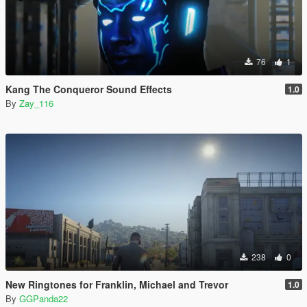
76
1
Kang The Conqueror Sound Effects
1.0
By
Zay_116
238
0
New Ringtones for Franklin, Michael and Trevor
1.0
By
GGPanda22