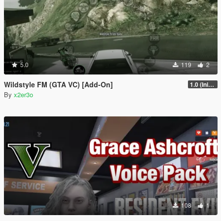
5.0
119
2
Wildstyle FM (GTA VC) [Add-On]
1.0 (Initial Release)
By
x2er3o
108
1