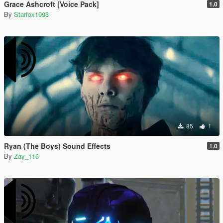
Grace Ashcroft [Voice Pack]
1.0
By
Starfox1993
85
1
Ryan (The Boys) Sound Effects
1.0
By
Zay_116