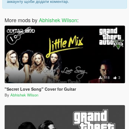
аккаунту щоби додати коментар.
More mods by
Abhishek Wilson
:
518
3
"Secret Love Song" Cover for Guitar
By
Abhishek Wilson