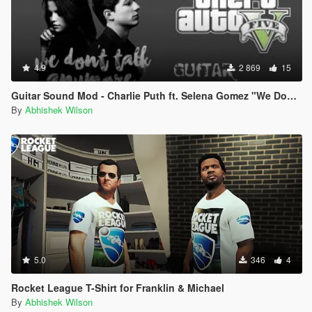
4.9
2 869
15
Guitar Sound Mod - Charlie Puth ft. Selena Gomez "We Don't Talk Anymore"
By
Abhishek Wilson
5.0
346
4
Rocket League T-Shirt for Franklin & Michael
By
Abhishek Wilson