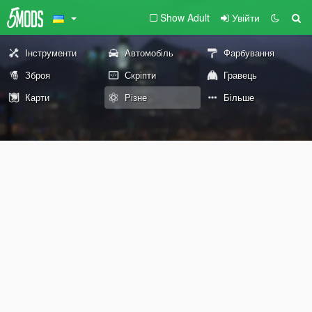
Show Adult
Увійти
Інструменти
Автомобіль
Фарбування
Зброя
Скріпти
Гравець
Карти
Різне
Більше