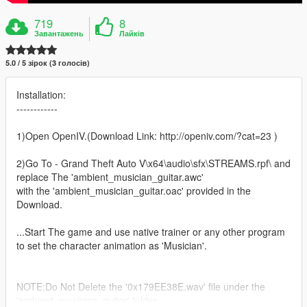
719
8
Завантажень
Лайків
5.0 / 5 зірок (3 голосів)
Installation:
------------
1)Open OpenIV.(Download Link: http://openiv.com/?cat=23 )
2)Go To - Grand Theft Auto V\x64\audio\sfx\STREAMS.rpf\ and
replace The 'ambient_musician_guitar.awc'
with the 'ambient_musician_guitar.oac' provided in the
Download.
...Start The game and use native trainer or any other program
to set the character animation as 'Musician'.
NOTE:Do Not Delete the '0x179EE38E.wav' file under the
'ambient_musician_guitar' folder.