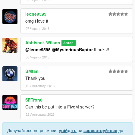
leone9595
omg i love it
07 Червня 2016
Abhishek Wilson
Автор
@leone9595
@MysteriousRaptor
thanks!!
08 Червня 2016
BMfan
Thank you
12 Листопада 2016
SFTron8
Can this be put into a FiveM server?
22 Листопада 2023
Долучайтеся до розмови!
увійдіть
чи
зареєструйтеся
до