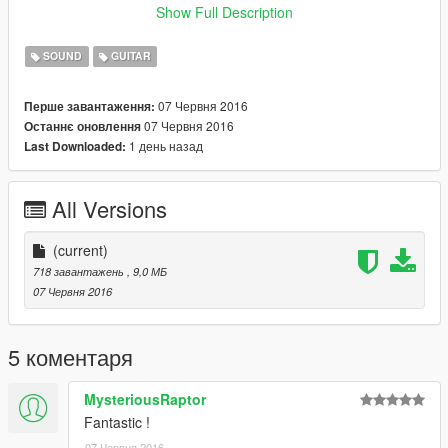
Show Full Description
* The Last of Us - Main Theme (Acoustic Classical and 12-
string Guitar Cover by Jonas Lefvert)
SOUND
GUITAR
WATCH IT HERE :
07 Червня 2016
Перше завантаження:
07 Червня 2016
Останнє оновлення
https://www.youtube.com/watch?v=3QWAeEr4FvM
1 день назад
Last Downloaded:
All Versions
(current)
718 завантажень
, 9,0 МБ
07 Червня 2016
5 коментаря
MysteriousRaptor
Fantastic !
07 Червня 2016