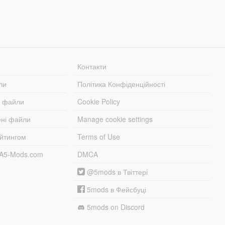
Контакти
ли
Політика Конфіденційності
і файли
Cookie Policy
ені файли
Manage cookie settings
ейтингом
Terms of Use
TA5-Mods.com
DMCA
@5mods в Твіттері
5mods в Фейсбуці
5mods on Discord