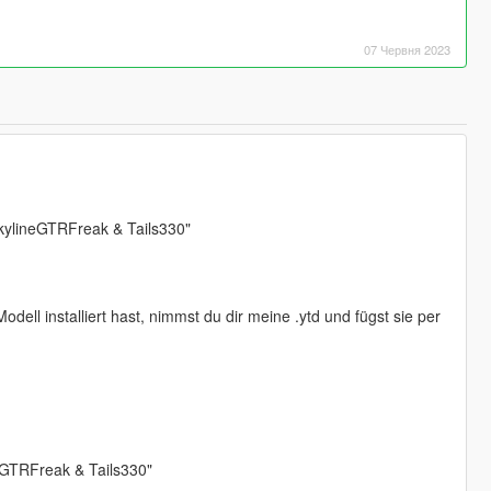
07 Червня 2023
SkylineGTRFreak & Tails330"
ell installiert hast, nimmst du dir meine .ytd und fügst sie per
neGTRFreak & Tails330"