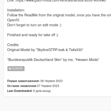
Link: https://www.gta5-mods.com/vehicles/airbus-a350-900xwb
Installation:
Follow the ReadMe from the original model, once you have the origi
OpenIV.
Don't forget to turn on edit mode :)
Finished and ready for take off ;)
Credits:
Original-Model by "SkylineGTRFreak & Tails330"
"Bundesrepublik Deutschland Skin" by me, "Hessen-Mods"
EUROPE
06 Червня 2023
Перше завантаження:
07 Червня 2023
Останнє оновлення
6 днів назад
Last Downloaded: