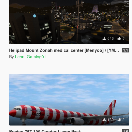
646
5
Helipad Mount Zonah medical center [Menyoo] / [YMAP]
1.1
By
Leon_Gaming01
130
3
Boeing 757-300 Condor Livery Pack
1.0