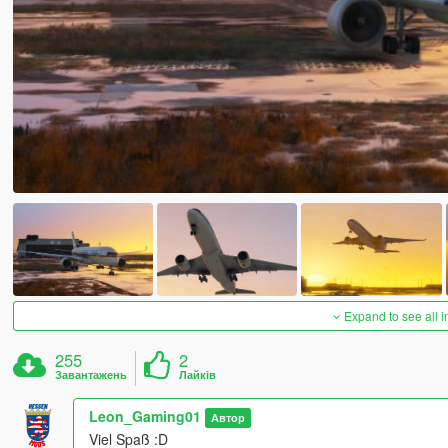
Expand to see all 
255
2
Завантажень
Лайків
Leon_Gaming01
Автор
Viel Spaß :D