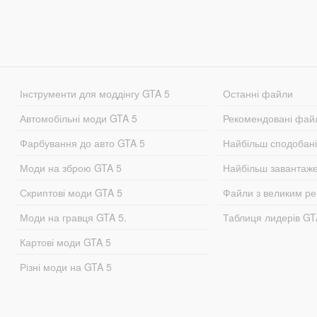
Інструменти для моддінгу GTA 5
Останні файли
Автомобільні моди GTA 5
Рекомендовані фай
Фарбування до авто GTA 5
Найбільш сподобан
Моди на зброю GTA 5
Найбільш завантаж
Скриптові моди GTA 5
Файли з великим р
Моди на гравця GTA 5.
Таблиця лидерів G
Картові моди GTA 5
Різні моди на GTA 5