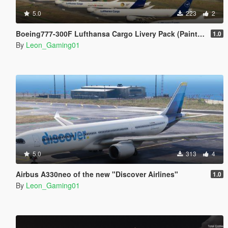
5.0
223
2
Boeing777-300F Lufthansa Cargo Livery Pack (PaintJob)
1.0
By
Leon_Gaming01
5.0
313
4
Airbus A330neo of the new "Discover Airlines"
1.0
By
Leon_Gaming01