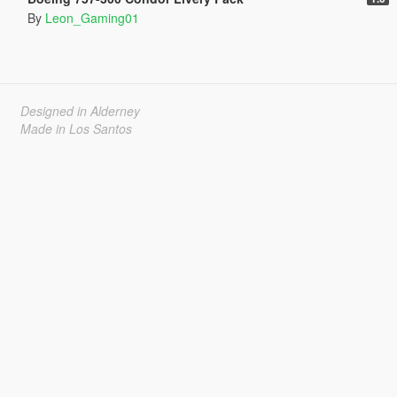
By
Leon_Gaming01
Designed in Alderney
Made in Los Santos