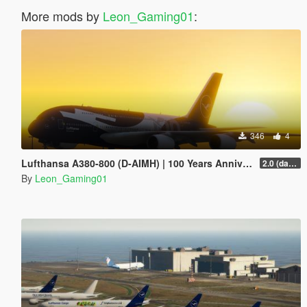
More mods by
Leon_Gaming01
:
346
4
Lufthansa A380-800 (D-AIMH) | 100 Years Anniversary Livery
2.0 (darker blue)
By
Leon_Gaming01