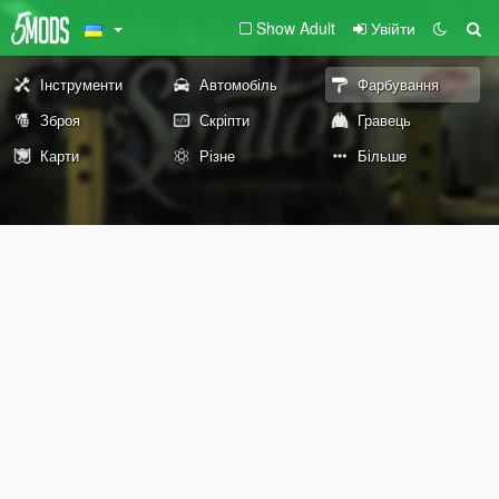
Show Adult
Увійти
Інструменти
Автомобіль
Фарбування
Зброя
Скріпти
Гравець
Карти
Різне
Більше