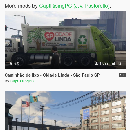
More mods by
CaptRisingPC (J.V. Pastorello)
:
5.0
1 938
12
Caminhão de lixo - Cidade Linda - São Paulo SP
1.0
By
CaptRisingPC