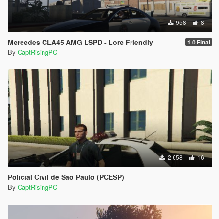
958
8
Mercedes CLA45 AMG LSPD - Lore Friendly
1.0 Final
By
CaptRisingPC
2 658
16
Policial Civil de São Paulo (PCESP)
By
CaptRisingPC