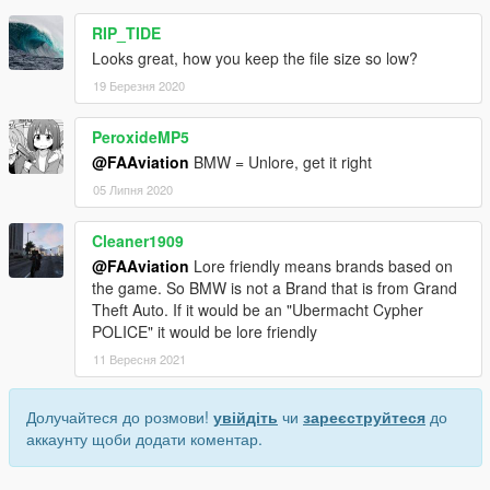
RIP_TIDE
Looks great, how you keep the file size so low?
19 Березня 2020
PeroxideMP5
@FAAviation
BMW = Unlore, get it right
05 Липня 2020
Cleaner1909
@FAAviation
Lore friendly means brands based on
the game. So BMW is not a Brand that is from Grand
Theft Auto. If it would be an "Ubermacht Cypher
POLICE" it would be lore friendly
11 Вересня 2021
Долучайтеся до розмови!
увійдіть
чи
зареєструйтеся
до
аккаунту щоби додати коментар.