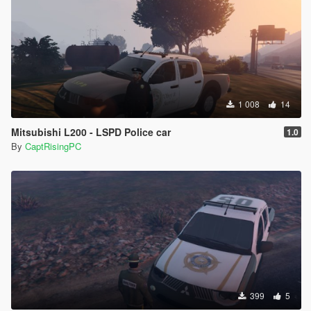
1 008
14
Mitsubishi L200 - LSPD Police car
1.0
By
CaptRisingPC
399
5