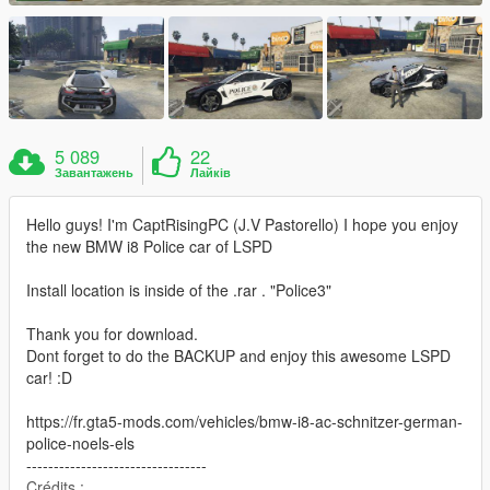
5 089
22
Завантажень
Лайків
Hello guys! I'm CaptRisingPC (J.V Pastorello) I hope you enjoy
the new BMW i8 Police car of LSPD
Install location is inside of the .rar . "Police3"
Thank you for download.
Dont forget to do the BACKUP and enjoy this awesome LSPD
car! :D
https://fr.gta5-mods.com/vehicles/bmw-i8-ac-schnitzer-german-
police-noels-els
---------------------------------
Crédits :