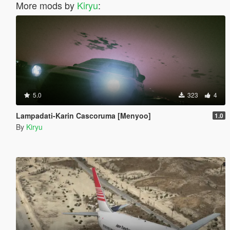
More mods by
Kiryu
:
5.0
323
4
Lampadati-Karin Cascoruma [Menyoo]
1.0
By
Kiryu