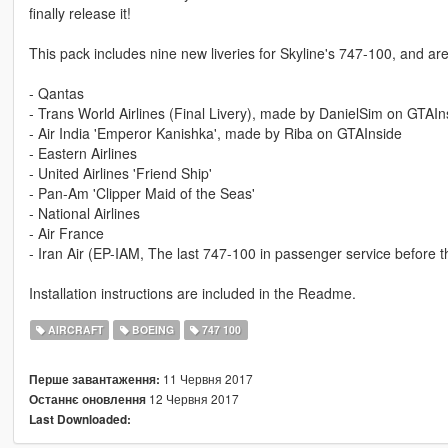
finally release it!
This pack includes nine new liveries for Skyline's 747-100, and are
- Qantas
- Trans World Airlines (Final Livery), made by DanielSim on GTAIn
- Air India 'Emperor Kanishka', made by Riba on GTAInside
- Eastern Airlines
- United Airlines 'Friend Ship'
- Pan-Am 'Clipper Maid of the Seas'
- National Airlines
- Air France
- Iran Air (EP-IAM, The last 747-100 in passenger service before th
Installation instructions are included in the Readme.
AIRCRAFT
BOEING
747 100
11 Червня 2017
Перше завантаження:
12 Червня 2017
Останнє оновлення
Last Downloaded: