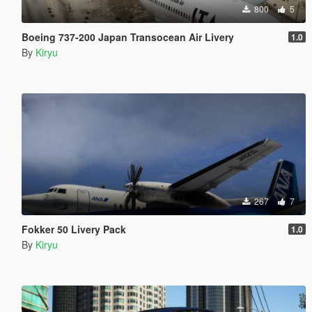
800
5
Boeing 737-200 Japan Transocean Air Livery
1.0
By
Kiryu
267
7
Fokker 50 Livery Pack
1.0
By
Kiryu