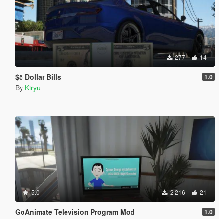
277
14
$5 Dollar Bills
1.0
By
Kiryu
5.0
2 216
21
GoAnimate Television Program Mod
1.0