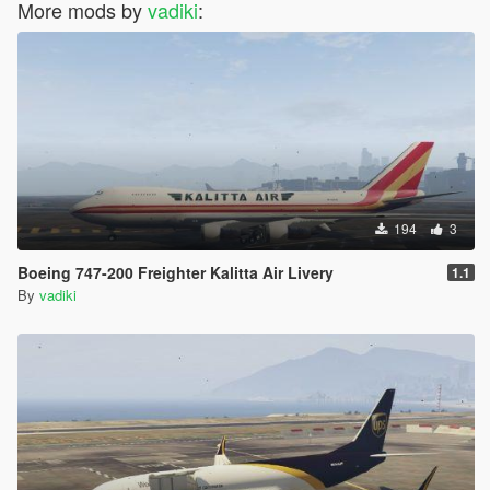
More mods by
vadiki
:
194
3
Boeing 747-200 Freighter Kalitta Air Livery
1.1
By
vadiki