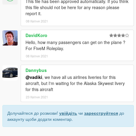
This file has been approved automatically. If you think
this file should not be here for any reason please
report it.
08 Квітня 2021
DavidKoro
Hello, how many passengers can get on the plane ?
For FiveM Roleplay.
08 Квітня 2021
Dannybus
@vadiki
, we have all us airlines liveries for this
aircraft, but I'm waiting for the Alaska Skywest livery
for this aircraft
23 Квітня 2021
Долучайтеся до розмови!
увійдіть
чи
зареєструйтеся
до
аккаунту щоби додати коментар.