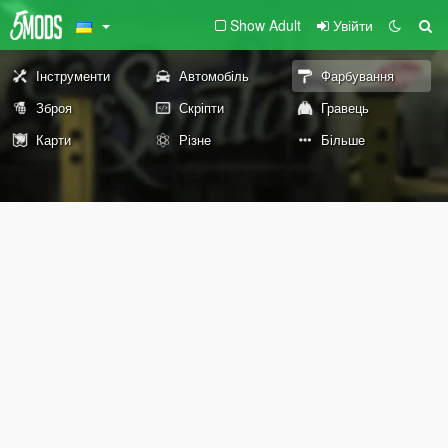
Show Adult
Увійти
Інструменти
Автомобіль
Фарбування
Зброя
Скріпти
Гравець
Карти
Різне
Більше