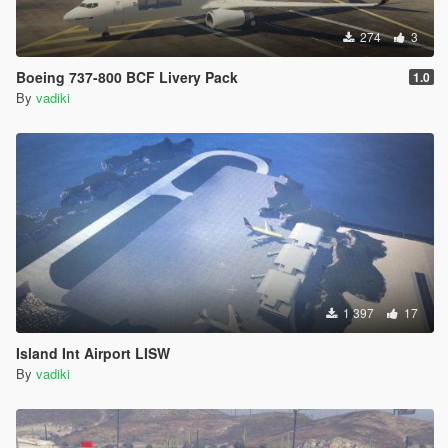
274
3
Boeing 737-800 BCF Livery Pack
1.0
By
vadiki
1 397
17
Island Int Airport LISW
By
vadiki