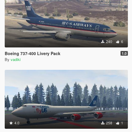
240
6
Boeing 737-400 Livery Pack
1.0
By
vadiki
4.0
258
1