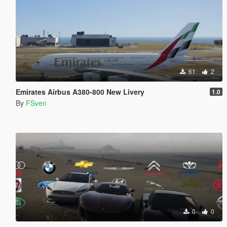
61
2
Emirates Airbus A380-800 New Livery
1.0
By
FSven
0
0