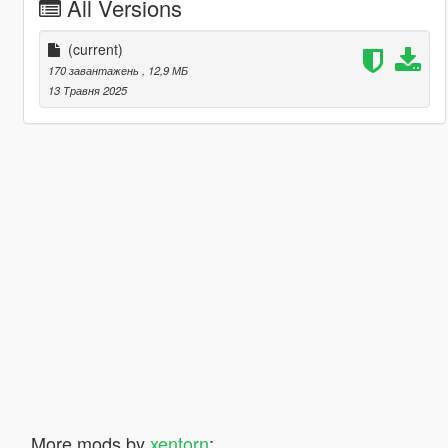
All Versions
(current)
170 завантажень
, 12,9 МБ
13 Травня 2025
More mods by
xentorn
: