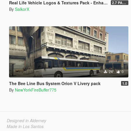
Real Life Vehicle Logos & Textures Pack - Enhanced
2.7 PART 4
By
SalkorX
24
0
The Bee Line Bus System Orion V Livery pack
1.0
By
NewYorkFireBuffer775
Designed in Alderney
Made in Los Santos