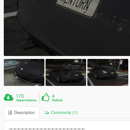
170
4
Завантажень
Лайків
Description
Comments (1)
-=-=-=-=-=-=-=-=-=-=-=-=-=-=-=-=-=-=-=-=-