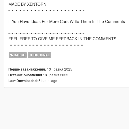
MADE BY XENTORN
-=-=-=-=-=-=-=-=-=-=-=-=-=-=-=-=-=-=-=-=-
If You Have Ideas For More Cars Write Them In The Comments
-=-=-=-=-=-=-=-=-=-=-=-=-=-=-=-=-=-=-=-=-
FEEL FREE TO GIVE ME FEEDBACK IN THE COMMENTS
-=-=-=-=-=-=-=-=-=-=-=-=-=-=-=-=-=-=-=-=-
BADGE
FICTIONAL
13 Травня 2025
Перше завантаження:
13 Травня 2025
Останнє оновлення
5 hours ago
Last Downloaded: