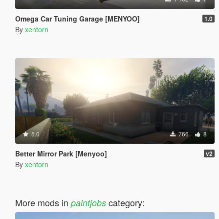
Omega Car Tuning Garage [MENYOO]
1.0
By
xentorn
5.0
766
8
Better Mirror Park [Menyoo]
v2
By
xentorn
More mods in
category:
paintjobs