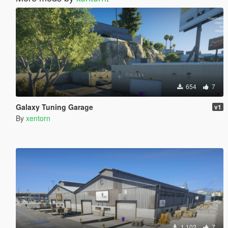
654
7
Galaxy Tuning Garage
v1
By
xentorn
1 102
7