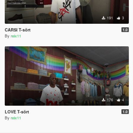
191
3
CARSI T-sört
1.0
By
reix11
176
4
LOVE T-sört
1.0
By
reix11