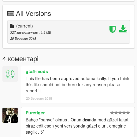
All Versions
(current)
327 завантажень
, 1,8 МБ
20 Вересня 2018
4 коментарі
gta5-mods
This file has been approved automatically. If you think
this file should not be here for any reason please
report it.
20 Вересня 2018
Puretiger
Bahçe "bahve" olmuş . Onun dışında mod güzel fakat
biraz editlesen yeni versiyonda güzel olur . emegine
saglık . 5*