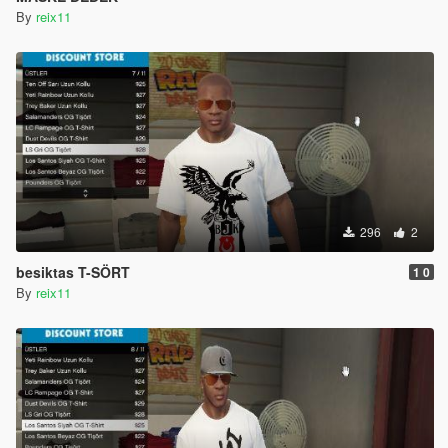
By
reix11
296
2
besiktas T-SÖRT
1 0
By
reix11