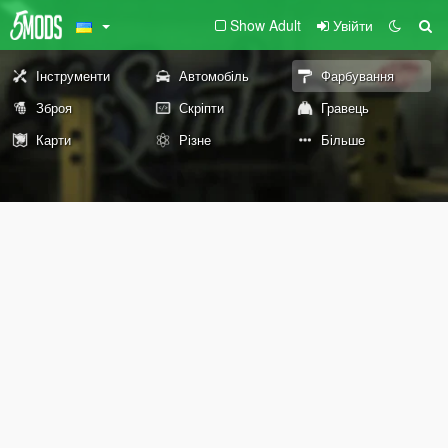
Show Adult
Увійти
Інструменти
Автомобіль
Фарбування
Зброя
Скріпти
Гравець
Карти
Різне
Більше