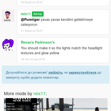
20 Вересня 2018
reix11
Автор
@Puretiger
yavas yavas kendimi gelistirmeye
calısıyorun
21 Вересня 2018
Reese's Parkinson's
You should make it so the lights match the headlight
textures and glow yellow
29 Листопада 2018
Долучайтеся до розмови!
увійдіть
чи
зареєструйтеся
до
аккаунту щоби додати коментар.
More mods by
reix11
: