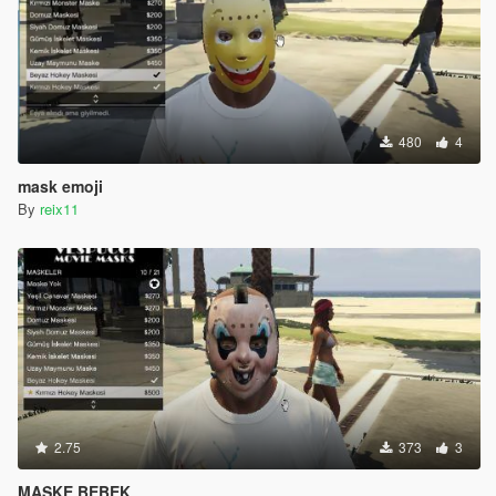
480
4
mask emoji
By
reix11
2.75
373
3
MASKE BEBEK