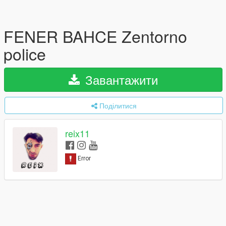
FENER BAHCE Zentorno
police
Завантажити
Поділитися
reix11