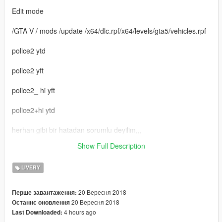
Edit mode
/GTA V / mods /update /x64/dlc.rpf/x64/levels/gta5/vehicles.rpf
police2 ytd
police2 yft
police2_ hi yft
police2+hi ytd
herhan gibi bir hatadan sorumlu deyilim,,,
Show Full Description
R E İ X 11
LIVERY
20 Вересня 2018
Перше завантаження:
20 Вересня 2018
Останнє оновлення
4 hours ago
Last Downloaded: