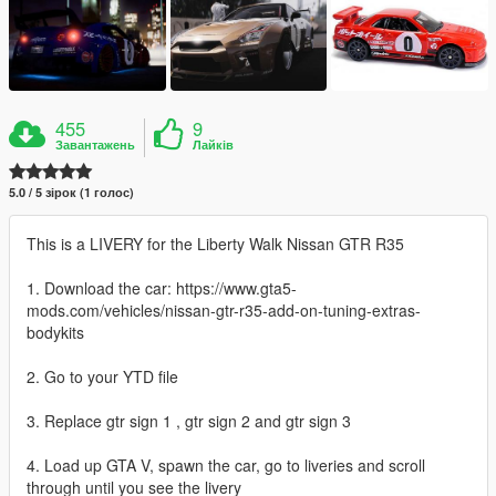
455
9
Завантажень
Лайків
5.0 / 5 зірок (1 голос)
This is a LIVERY for the Liberty Walk Nissan GTR R35
1. Download the car: https://www.gta5-
mods.com/vehicles/nissan-gtr-r35-add-on-tuning-extras-
bodykits
2. Go to your YTD file
3. Replace gtr sign 1 , gtr sign 2 and gtr sign 3
4. Load up GTA V, spawn the car, go to liveries and scroll
through until you see the livery