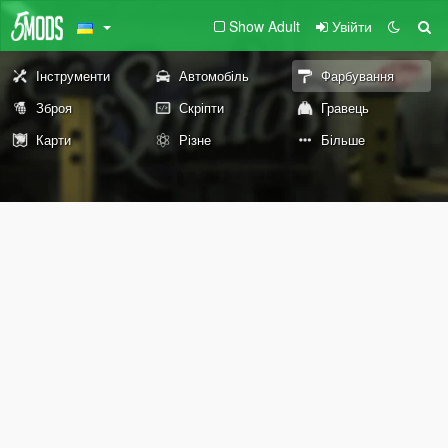
Show Adult
Увійти
Інструменти
Автомобіль
Фарбування
Зброя
Скріпти
Гравець
Карти
Різне
Більше