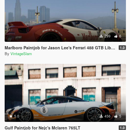
299
6
Marlboro Paintjob for Jason Lee's Ferrari 488 GTB Liberty Walk
1.0
By
VintageSlam
5.0
456
5
Gulf Paintjob for Nejc's Mclaren 765LT
1.0