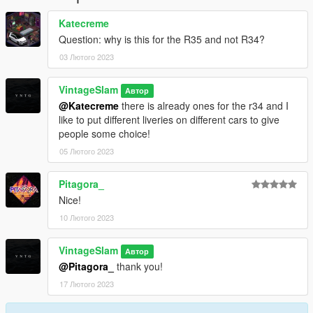
Katecreme
Question: why is this for the R35 and not R34?
03 Лютого 2023
VintageSlam
Автор
@Katecreme
there is already ones for the r34 and I
like to put different liveries on different cars to give
people some choice!
05 Лютого 2023
Pitagora_
Nice!
10 Лютого 2023
VintageSlam
Автор
@Pitagora_
thank you!
17 Лютого 2023