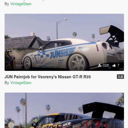
By
VintageSlam
323
7
JUN Paintjob for Vsoreny's Nissan GT-R R35
1.0
By
VintageSlam