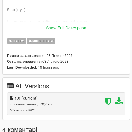
5. enjoy :)
If you have any questions please ask away.
Show Full Description
If you want liveries for your car or a car you like join my discord
now!
LIVERY
MIDDLE EAST
discord: https://discord.gg/bTGMVEexPK
03 Лютого 2023
Перше завантаження:
03 Лютого 2023
Останнє оновлення
19 hours ago
Last Downloaded:
All Versions
1.0
(current)
455 завантажень
, 738,0 кБ
03 Лютого 2023
4 коментарі