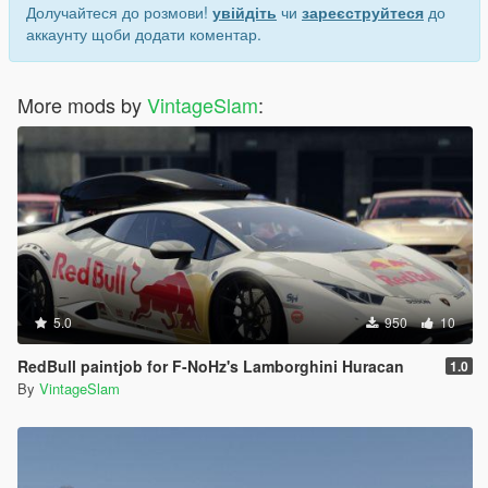
Долучайтеся до розмови!
увійдіть
чи
зареєструйтеся
до
аккаунту щоби додати коментар.
More mods by
VintageSlam
:
5.0
950
10
RedBull paintjob for F-NoHz's Lamborghini Huracan
1.0
By
VintageSlam