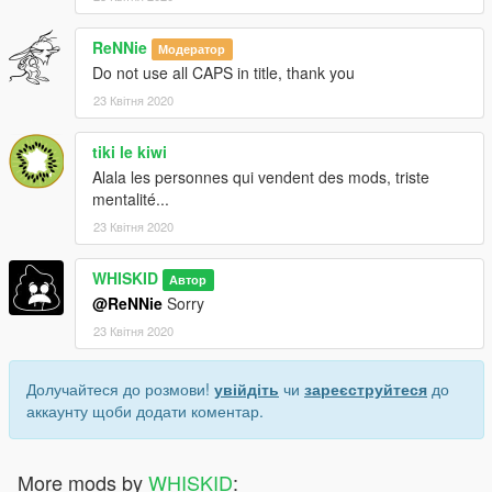
ReNNie
Модератор
Do not use all CAPS in title, thank you
23 Квітня 2020
tiki le kiwi
Alala les personnes qui vendent des mods, triste
mentalité...
23 Квітня 2020
WHISKID
Автор
@ReNNie
Sorry
23 Квітня 2020
Долучайтеся до розмови!
увійдіть
чи
зареєструйтеся
до
аккаунту щоби додати коментар.
More mods by
WHISKID
: