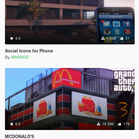
4.4
1 592
31
Social Icons for Phone
By
WHISKID
5.0
16 390
179
MCDONALD'S