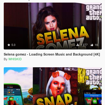
5.0
1 277
16
Selena gomez - Loading Screen Music and Background [4K]
By
WHISKID