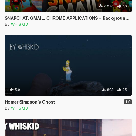
2 573
68
SNAPCHAT, GMAIL, CHROME APPLICATIONS + Backgrounds + Icons (All languages)
By
WHISKID
5.0
803
35
Homer Simpson's Ghost
1.0
By
WHISKID