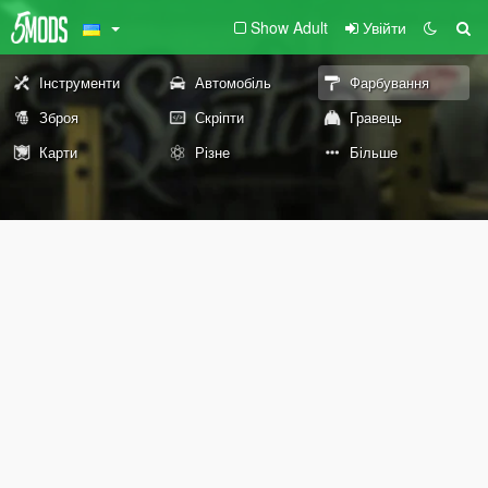
Show Adult
Увійти
Інструменти
Автомобіль
Фарбування
Зброя
Скріпти
Гравець
Карти
Різне
Більше