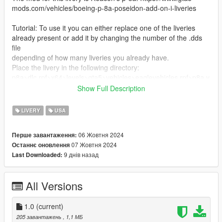
mods.com/vehicles/boeing-p-8a-poseidon-add-on-i-liveries
Tutorial: To use it you can either replace one of the liveries
already present or add it by changing the number of the .dds
file
depending of how many liveries you already have.
Place the livery in the following directory:
p8a>dlc.rpf>x64>levels>gta5>vehicles>eaglevehicles.rpf>p8a.y
td
Show Full Description
Enjoy!
LIVERY
USA
06 Жовтня 2024
Перше завантаження:
07 Жовтня 2024
Останнє оновлення
9 днів назад
Last Downloaded:
All Versions
1.0
(current)
205 завантажень
, 1,1 МБ