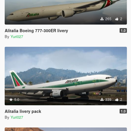
265
2
Alitalia Boeing 777-300ER livery
1.0
By
Yuri027
5.0
339
2
Alitalia livery pack
1.0
By
Yuri027