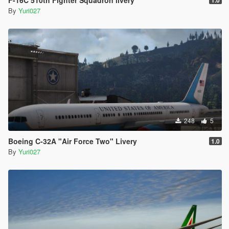
F-16C 510th Fighter Squadron livery
1.0
By
Yuri027
248
5
Boeing C-32A "Air Force Two" Livery
1.0
By
Yuri027