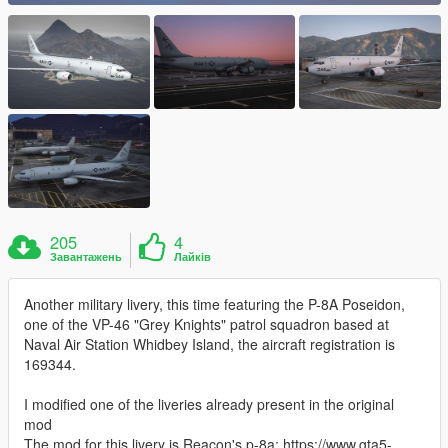
205
4
Завантажень
Лайків
Another military livery, this time featuring the P-8A Poseidon,
one of the VP-46 "Grey Knights" patrol squadron based at
Naval Air Station Whidbey Island, the aircraft registration is
169344.
I modified one of the liveries already present in the original
mod
The mod for this livery is Reacon's p-8a: https://www.gta5-