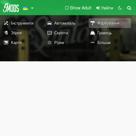
Show Adult
Увійти
Інструменти
Автомобіль
Фарбування
Зброя
Скріпти
Гравець
Карти
Різне
Більше