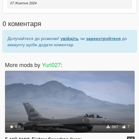
07 Жовтня 2024
0 коментаря
Долучайтеся до розмови!
увійдіть
чи
зареєструйтеся
до
аккаунту щоби додати коментар.
More mods by
Yuri027
:
5.0
367
7