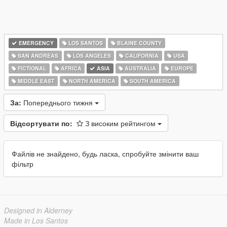
EMERGENCY
LOS SANTOS
BLAINE COUNTY
SAN ANDREAS
LOS ANGELES
CALIFORNIA
USA
FICTIONAL
AFRICA
ASIA
AUSTRALIA
EUROPE
MIDDLE EAST
NORTH AMERICA
SOUTH AMERICA
За:
Попереднього тижня
Відсортувати по:
З високим рейтингом
Файлів не знайдено, будь ласка, спробуйте змінити ваш
фільтр
Designed in Alderney
Made in Los Santos