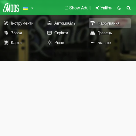
Show Adult
Увійти
Інструменти
Автомобіль
Фарбування
Зброя
Скріпти
Гравець
Карти
Різне
Більше