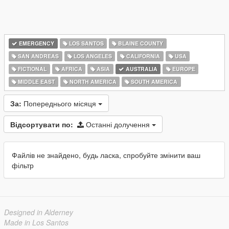
EMERGENCY
LOS SANTOS
BLAINE COUNTY
SAN ANDREAS
LOS ANGELES
CALIFORNIA
USA
FICTIONAL
AFRICA
ASIA
AUSTRALIA
EUROPE
MIDDLE EAST
NORTH AMERICA
SOUTH AMERICA
За:
Попереднього місяця
Відсортувати по:
Останні долучення
Файлів не знайдено, будь ласка, спробуйте змінити ваш
фільтр
Designed in Alderney
Made in Los Santos