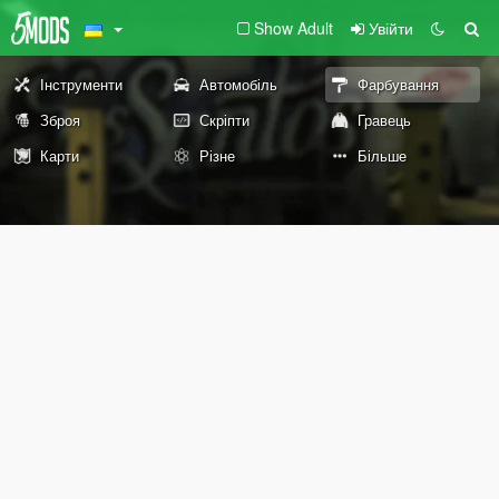
Show Adult
Увійти
Інструменти
Автомобіль
Фарбування
Зброя
Скріпти
Гравець
Карти
Різне
Більше