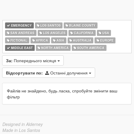
EMERGENCY
LOS SANTOS
BLAINE COUNTY
SAN ANDREAS
LOS ANGELES
CALIFORNIA
USA
FICTIONAL
AFRICA
ASIA
AUSTRALIA
EUROPE
MIDDLE EAST
NORTH AMERICA
SOUTH AMERICA
За:
Попереднього місяця
Відсортувати по:
Останні долучення
Файлів не знайдено, будь ласка, спробуйте змінити ваш
фільтр
Designed in Alderney
Made in Los Santos