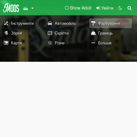
Show Adult
Увійти
Інструменти
Автомобіль
Фарбування
Зброя
Скріпти
Гравець
Карти
Різне
Більше