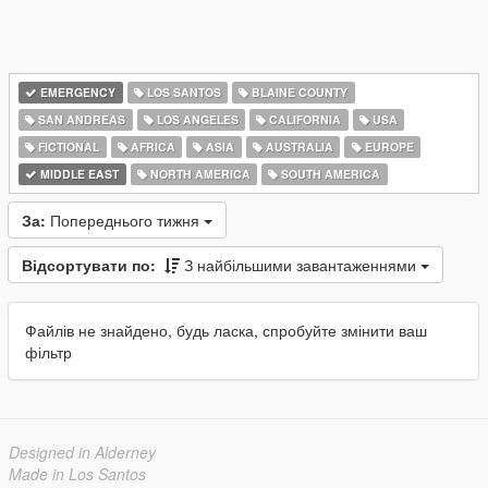
EMERGENCY
LOS SANTOS
BLAINE COUNTY
SAN ANDREAS
LOS ANGELES
CALIFORNIA
USA
FICTIONAL
AFRICA
ASIA
AUSTRALIA
EUROPE
MIDDLE EAST
NORTH AMERICA
SOUTH AMERICA
За:
Попереднього тижня
Відсортувати по:
З найбільшими завантаженнями
Файлів не знайдено, будь ласка, спробуйте змінити ваш
фільтр
Designed in Alderney
Made in Los Santos