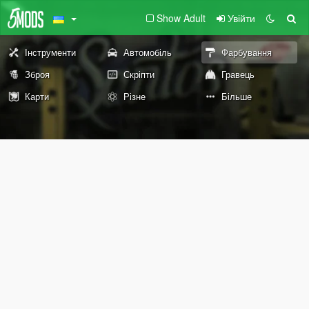
Show Adult
Увійти
Інструменти
Автомобіль
Фарбування
Зброя
Скріпти
Гравець
Карти
Різне
Більше