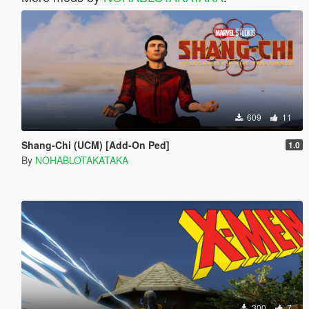
609
11
Shang-Chi (UCM) [Add-On Ped]
1.0
By
NOHABLOTAKATAKA
300
7