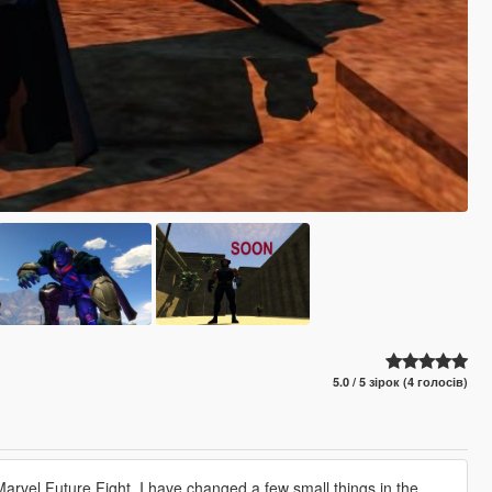
5.0 / 5 зірок (4 голосів)
arvel Future Fight, I have changed a few small things in the