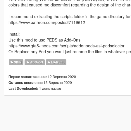
colors that caused me discomfort regarding the design of the characte
I recommend extracting the scripts folder in the game directory 
https://www.patreon.com/posts/27119612
Install:
Use this mod to use PEDS as Add-Ons:
https://www.gta5-mods.com/scripts/addonpeds-asi-pedselector
Or Replace any Ped you want just rename the files to whatever p
SKIN
ADD-ON
MARVEL
12 Вересня 2020
Перше завантаження:
13 Вересня 2020
Останнє оновлення
1 день назад
Last Downloaded: