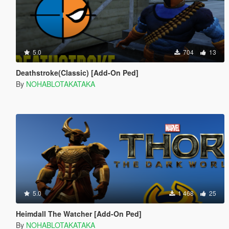
5.0
704
13
Deathstroke(Classic) [Add-On Ped]
By
NOHABLOTAKATAKA
5.0
1 468
25
Heimdall The Watcher [Add-On Ped]
By
NOHABLOTAKATAKA