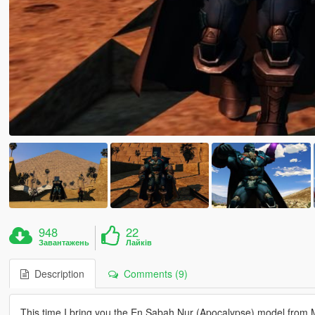
948
22
Завантажень
Лайків
Description
Comments (9)
This time I bring you the En Sabah Nur (Apocalypse) model from M