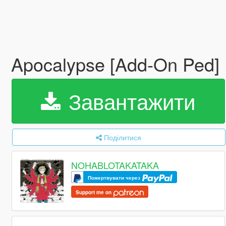
Apocalypse [Add-On Ped]
Завантажити
Поділитися
NOHABLOTAKATAKA
Пожертвувати через
Support me on