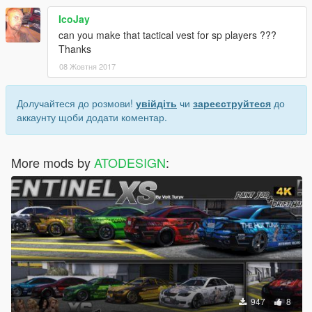
IcoJay
can you make that tactical vest for sp players ???
Thanks
08 Жовтня 2017
Долучайтеся до розмови!
увійдіть
чи
зареєструйтеся
до
аккаунту щоби додати коментар.
More mods by
ATODESIGN
:
947
8