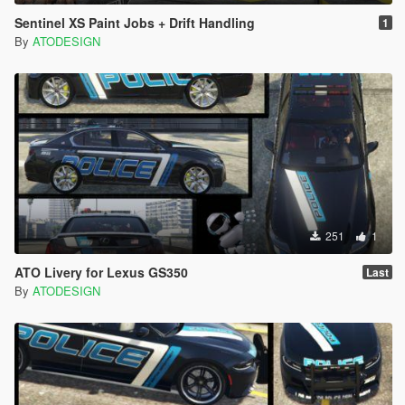
Sentinel XS Paint Jobs + Drift Handling
1
By
ATODESIGN
251
1
ATO Livery for Lexus GS350
Last
By
ATODESIGN