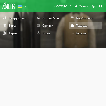
Show Adult
Увійти
Інструменти
Автомобіль
Фарбування
Зброя
Скріпти
Гравець
Карти
Різне
Більше