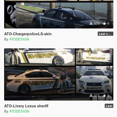
470
9
ATO-ChargerpoliceLS-skin
Last version
By
ATODESIGN
413
5
ATO-Livery Lexus sheriff
Last
By
ATODESIGN