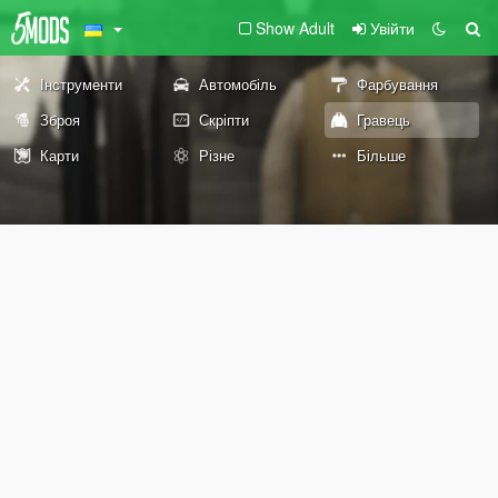
Show Adult
Увійти
Інструменти
Автомобіль
Фарбування
Зброя
Скріпти
Гравець
Карти
Різне
Більше