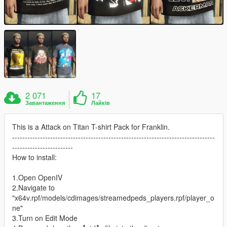
2 071
17
Завантаження
Лайків
This is a Attack on Titan T-shirt Pack for Franklin.
--------------------------------------------------------------------------------
------------------------
How to install:
1.Open OpenIV
2.Navigate to
"x64v.rpf/models/cdimages/streamedpeds_players.rpf/player_o
ne"
3.Turn on Edit Mode