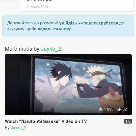
20 Квітня 2023
Долучайтеся до розмови!
увійдіть
чи
зареєструйтеся
до
аккаунту щоби додати коментар.
More mods by
Jayke_2
:
1 893
32
Watch "Naruto VS Sasuke" Video on TV
1.0
By
Jayke_2