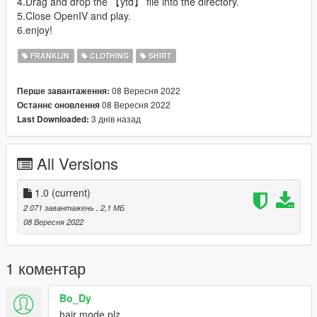
4.Drag and drop the 【ytd】 file into the directory.
5.Close OpenIV and play.
6.enjoy!
FRANKLIN
CLOTHING
SHIRT
08 Вересня 2022
Перше завантаження:
08 Вересня 2022
Останнє оновлення
3 днів назад
Last Downloaded:
All Versions
1.0
(current)
2 071 завантажень
, 2,1 МБ
08 Вересня 2022
1 коментар
Bo_Dy
hair mode plz