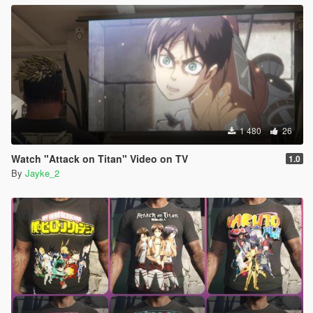
1 480
26
Watch "Attack on Titan" Video on TV
1.0
By
Jayke_2