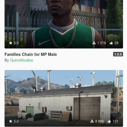
5.0
1 578
28
Families Chain for MP Male
1.0.0
By
QuimiiStudios
5.0
8 886
121