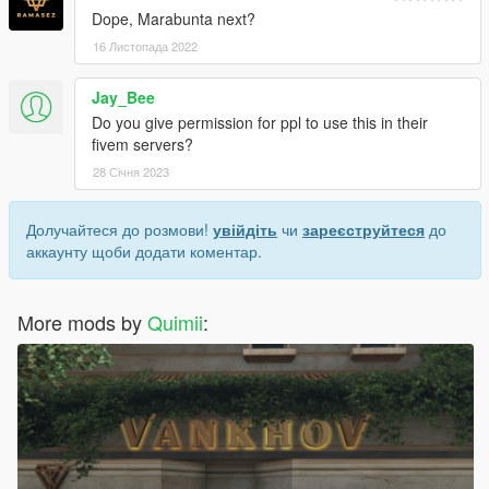
Dope, Marabunta next?
16 Листопада 2022
Jay_Bee
Do you give permission for ppl to use this in their
fivem servers?
28 Січня 2023
Долучайтеся до розмови!
увійдіть
чи
зареєструйтеся
до
аккаунту щоби додати коментар.
More mods by
Quimii
: