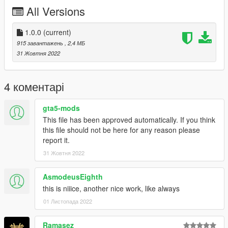
All Versions
1.0.0
(current)
915 завантажень
, 2,4 МБ
31 Жовтня 2022
4 коментарі
gta5-mods
This file has been approved automatically. If you think
this file should not be here for any reason please
report it.
31 Жовтня 2022
AsmodeusEighth
this is niiice, another nice work, like always
01 Листопада 2022
Ramasez