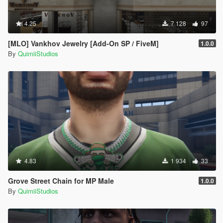
4.25
7 128
97
[MLO] Vankhov Jewelry [Add-On SP / FiveM]
1.0.0
By
QuimiiStudios
4.83
1 934
33
Grove Street Chain for MP Male
1.0.0
By
QuimiiStudios