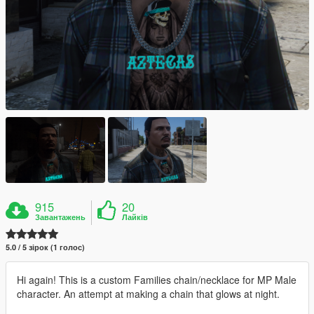
915
20
Завантажень
Лайків
5.0 / 5 зірок (1 голос)
Hi again! This is a custom Families chain/necklace for MP Male
character. An attempt at making a chain that glows at night.