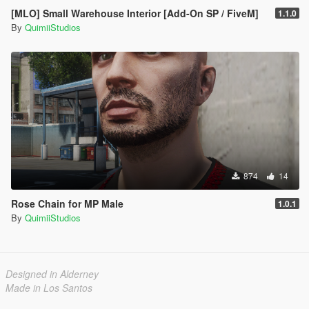
[MLO] Small Warehouse Interior [Add-On SP / FiveM]
1.1.0
By
QuimiiStudios
874
14
Rose Chain for MP Male
1.0.1
By
QuimiiStudios
Designed in Alderney
Made in Los Santos