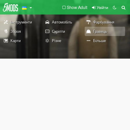
Show Adult
Увійти
Інструменти
Автомобіль
Фарбування
Зброя
Скріпти
Гравець
Карти
Різне
Більше