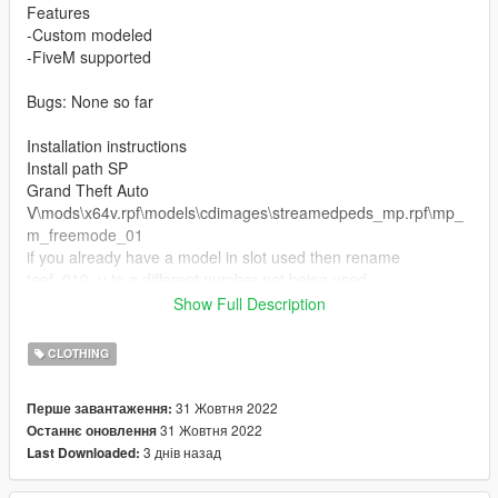
Features
-Custom modeled
-FiveM supported
Bugs: None so far
Installation instructions
Install path SP
Grand Theft Auto
V\mods\x64v.rpf\models\cdimages\streamedpeds_mp.rpf\mp_
m_freemode_01
if you already have a model in slot used then rename
teef_010_u to a different number not being used.
Show Full Description
FiveM Installation
1. Rename files to desired names, and place in FiveM stream
CLOTHING
folder.
31 Жовтня 2022
Перше завантаження:
Join the discord for more discord only releases dropping soon.
31 Жовтня 2022
Останнє оновлення
https://discord.com/invite/cuhFMbqfXR
3 днів назад
Last Downloaded: