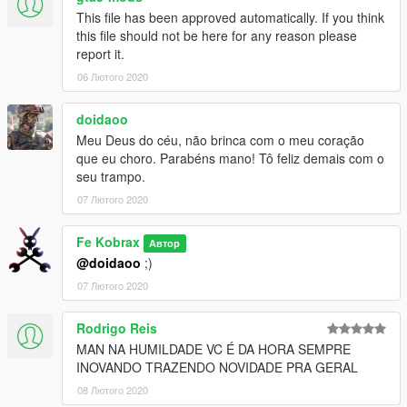
This file has been approved automatically. If you think
this file should not be here for any reason please
report it.
06 Лютого 2020
doidaoo
Meu Deus do céu, não brinca com o meu coração
que eu choro. Parabéns mano! Tô feliz demais com o
seu trampo.
07 Лютого 2020
Fe Kobrax
Автор
@doidaoo
;)
07 Лютого 2020
Rodrigo Reis
MAN NA HUMILDADE VC É DA HORA SEMPRE
INOVANDO TRAZENDO NOVIDADE PRA GERAL
08 Лютого 2020