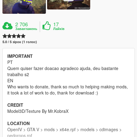
2 706
17
Завантажень
Лайків
5.0 / 5 зірок (1 голос)
IMPORTANT
PT
Quem quiser fazer doacao agradeco ajuda, deu bastante
trabalho s2
EN
Who wants to donate, thank so much to helping making mods,
it took a lot of work to do, thank for download :)
CREDIT
Model3D/Texture By Mr.KobraX
LOCATION
OpenIV > GTA V > mods > x64e.rpf > models > cdimages >
pedprops.rpf