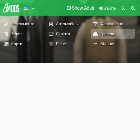
Show Adult
Увійти
Інструменти
Автомобіль
Фарбування
Зброя
Скріпти
Гравець
Карти
Різне
Більше