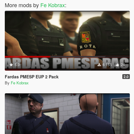
More mods by
Fe Kobrax
:
5.0
6 165
24
Fardas PMESP EUP 2 Pack
2.0
By
Fe Kobrax