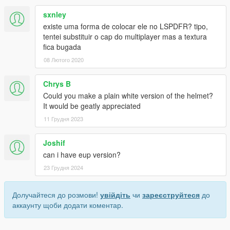
sxnley
existe uma forma de colocar ele no LSPDFR? tipo,
tentei substituir o cap do multiplayer mas a textura
fica bugada
08 Лютого 2020
Chrys B
Could you make a plain white version of the helmet?
It would be geatly appreciated
11 Грудня 2023
Joshif
can i have eup version?
23 Грудня 2024
Долучайтеся до розмови!
увійдіть
чи
зареєструйтеся
до
аккаунту щоби додати коментар.