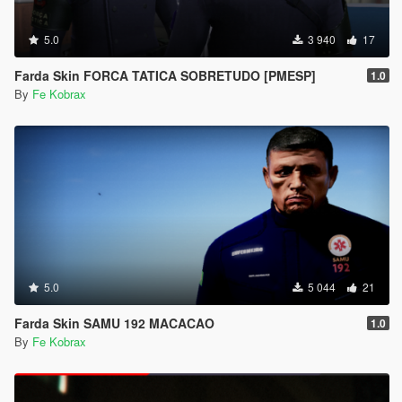
5.0
3 940
17
Farda Skin FORCA TATICA SOBRETUDO [PMESP]
1.0
By
Fe Kobrax
5.0
5 044
21
Farda Skin SAMU 192 MACACAO
1.0
By
Fe Kobrax