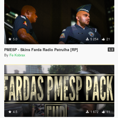
5.0
5 254
21
PMESP - Skins Farda Radio Patrulha [RP]
1.1
By
Fe Kobrax
4.5
1 672
11