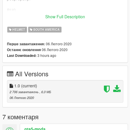
BUG
EN
Show Full Description
No Visual BUG
Please Report Bug.
HELMET
SOUTH AMERICA
But, Glass no Alpha Transparent, This screenshots is version
EUP.
06 Лютого 2020
Перше завантаження:
PT
06 Лютого 2020
Останнє оновлення
Nenhum Bug Encontrado
3 hours ago
Last Downloaded:
Porfavor reporta bug voce encontrou
mas, existem bug vidro transparente da capacete, esse
screenshots sao versao da EUP
All Versions
1.0
(current)
2 706 завантажень
, 6,0 МБ
06 Лютого 2020
7 коментаря
gta5-mods