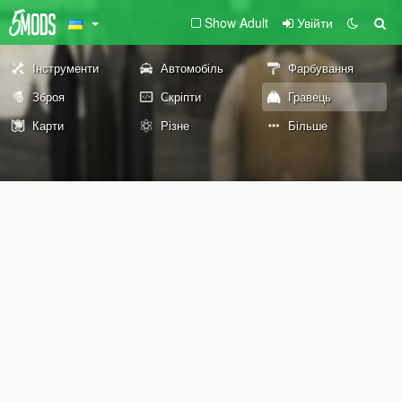
Show Adult
Увійти
Інструменти
Автомобіль
Фарбування
Зброя
Скріпти
Гравець
Карти
Різне
Більше