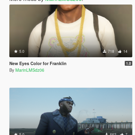
5.0
718
14
New Eyes Color for Franklin
1.0
By
MarinLMSdz06
5.0
662
7