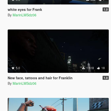
white eyes for Frank
1.0
By
MarinLMSdz06
5.0
1 518
18
New face, tattoos and hair for Franklin
1.0
By
MarinLMSdz06