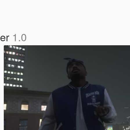
ber
1.0