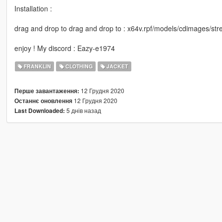
Installation :
drag and drop to drag and drop to : x64v.rpf/models/cdimages/s
enjoy ! My discord : Eazy-e1974
FRANKLIN
CLOTHING
JACKET
12 Грудня 2020
Перше завантаження:
12 Грудня 2020
Останнє оновлення
5 днів назад
Last Downloaded: