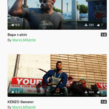
5.0
389
7
Bape t-shirt
1.0
By
MarinLMSdz06
5.0
964
9
KENZO Sweater
1.0
By
MarinLMSdz06