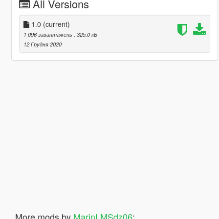
All Versions
1.0
(current)
1 096 завантажень
, 325,0 кБ
12 Грудня 2020
More mods by
MarinLMSdz06
: