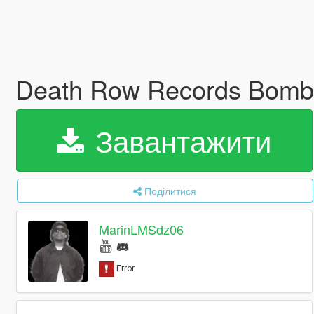
Death Row Records Bom
Завантажити
Поділитися
MarinLMSdz06