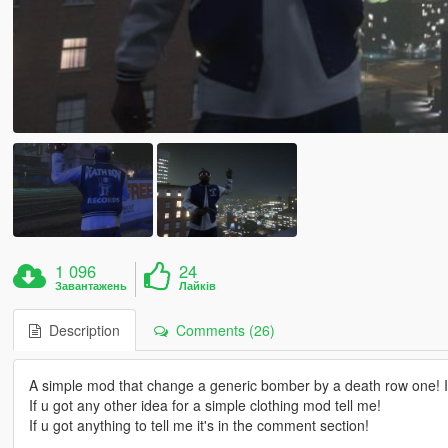
1 096
24
Завантажень
Лайків
Description
Comments (26)
A simple mod that change a generic bomber by a death row one! I h
If u got any other idea for a simple clothing mod tell me!
If u got anything to tell me it's in the comment section!