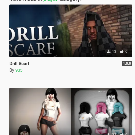
13
0
Drill Scarf
1.0.0
By
935
22
0