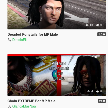
15
0
Dreaded Ponytails for MP Male
1.0.0
By
DimeloEli
4
0
Chain EXTREME For MP Male
v1.0
By
GiancaMasNaa