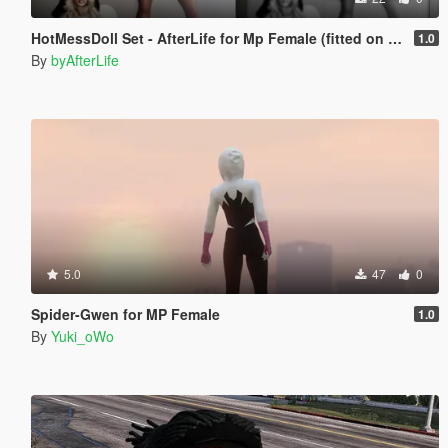
HotMessDoll Set - AfterLife for Mp Female (fitted on Slut Body)
1.0
By
byAfterLife
5.0
47
0
Spider-Gwen for MP Female
1.0
By
Yuki_oWo