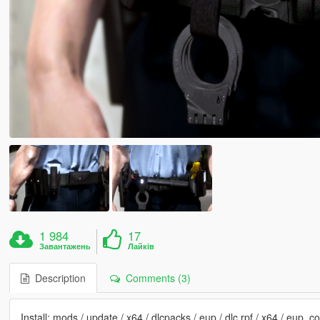
1 984
17
Завантажень
Лайків
Description
Comments (3)
Install: mods / update / x64 / dlcpacks / eup / dlc.rpf / x64 / eup