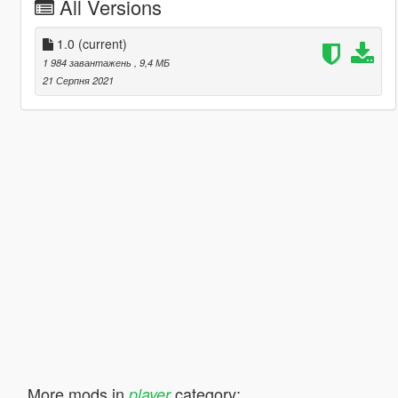
All Versions
1.0
(current)
1 984 завантажень
, 9,4 МБ
21 Серпня 2021
More mods in
category:
player