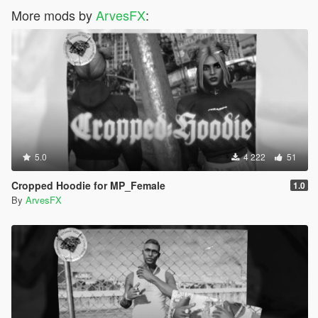
More mods by
ArvesFX
:
5.0
4 222
51
Cropped Hoodie for MP_Female
1.0
By
ArvesFX