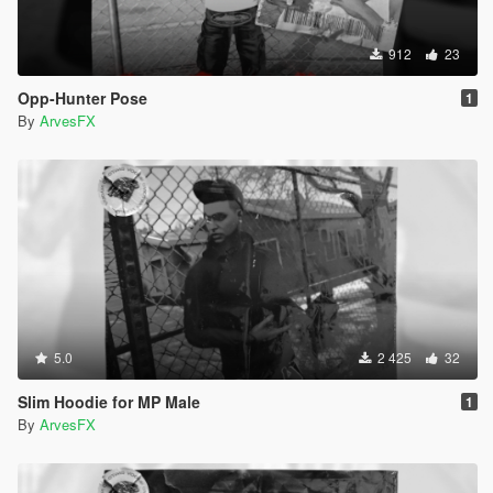
912
23
Opp-Hunter Pose
1
By
ArvesFX
5.0
2 425
32
Slim Hoodie for MP Male
1
By
ArvesFX