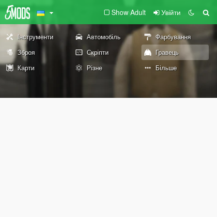
Show Adult
Увійти
Інструменти
Автомобіль
Фарбування
Зброя
Скріпти
Гравець
Карти
Різне
Більше