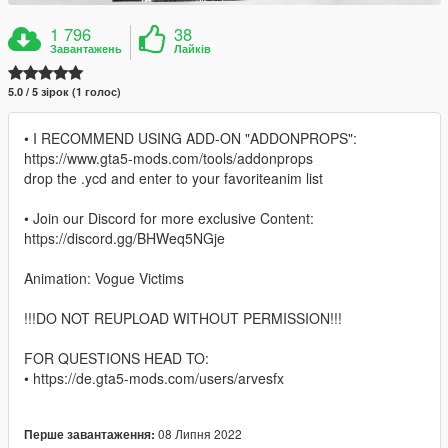
1 796
38
Завантажень
Лайків
5.0 / 5 зірок (1 голос)
• I RECOMMEND USING ADD-ON "ADDONPROPS":
https://www.gta5-mods.com/tools/addonprops
drop the .ycd and enter to your favoriteanim list
• Join our Discord for more exclusive Content:
https://discord.gg/BHWeq5NGje
Animation: Vogue Victims
!!!DO NOT REUPLOAD WITHOUT PERMISSION!!!
FOR QUESTIONS HEAD TO:
• https://de.gta5-mods.com/users/arvesfx
08 Липня 2022
Перше завантаження: