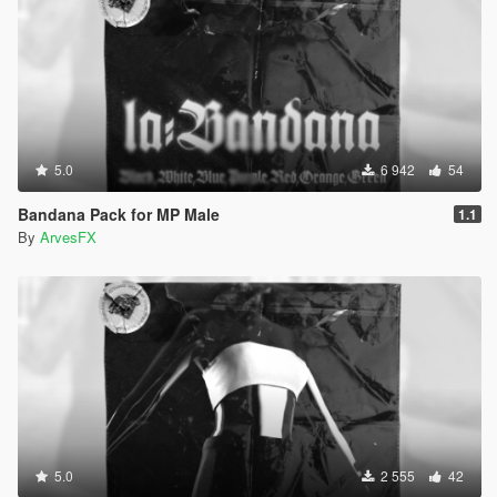
5.0
6 942
54
Bandana Pack for MP Male
1.1
By
ArvesFX
5.0
2 555
42