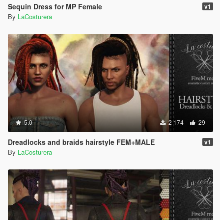
Sequin Dress for MP Female
v1
By
LaCosturera
5.0
2 174
29
Dreadlocks and braids hairstyle FEM+MALE
v1
By
LaCosturera