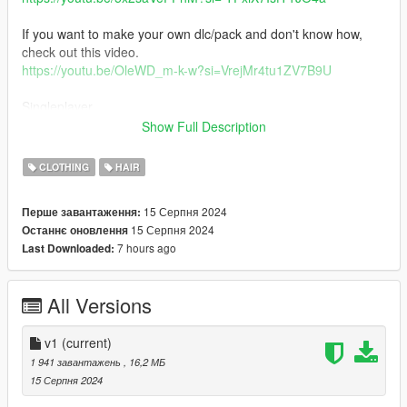
If you want to make your own dlc/pack and don't know how,
check out this video.
https://youtu.be/OleWD_m-k-w?si=VrejMr4tu1ZV7B9U
Singleplayer
Open OpenIV "Edit mode" activated
Show Full Description
Drag and drop files ...
OpenIV>GTAV>x64v.rpf>models>cdimages>streamedpeds_mp
CLOTHING
HAIR
.rpf>mp_f_freemode_01
15 Серпня 2024
Перше завантаження:
you can use MpClothes. instructions and download on the
15 Серпня 2024
Останнє оновлення
creator's page
7 hours ago
Last Downloaded:
https://www.gta5-mods.com/misc/mpclothes-addon-clothing-
slots
All Versions
v1
(current)
1 941 завантажень
, 16,2 МБ
15 Серпня 2024