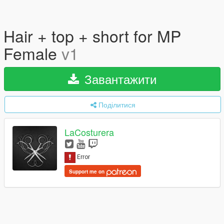
Hair + top + short for MP
Female
v1
Завантажити
Поділитися
LaCosturera
Support me on