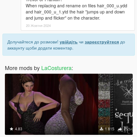
When replacing and rename on files hair_000_u.ydd
and hair_000_u_1.ytd the hair "jumps up and down
and jump and flicker" on the character.
20 Жовтня 2024
Долучайтеся до розмови!
увійдіть
чи
зареєструйтеся
до
аккаунту щоби додати коментар.
More mods by
LaCosturera
:
4.83
1 815
25