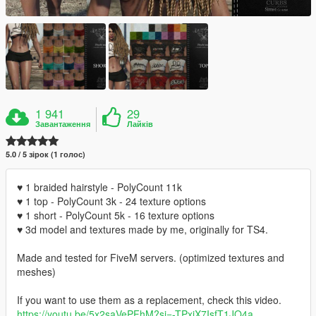
1 941
29
Завантаження
Лайків
5.0 / 5 зірок (1 голос)
♥ 1 braided hairstyle - PolyCount 11k
♥ 1 top - PolyCount 3k - 24 texture options
♥ 1 short - PolyCount 5k - 16 texture options
♥ 3d model and textures made by me, originally for TS4.
Made and tested for FiveM servers. (optimized textures and
meshes)
If you want to use them as a replacement, check this video.
https://youtu.be/5x2saVePFhM?si=-TPxiX7IsfT1JO4a