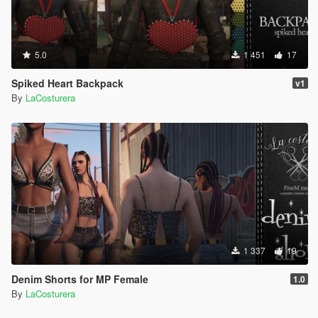
5.0
1 451
17
Spiked Heart Backpack
v1
By
LaCosturera
1 337
19
Denim Shorts for MP Female
1.0
By
LaCosturera