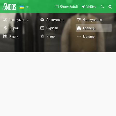
Show Adult
Увійти
Інструменти
Автомобіль
Фарбування
Зброя
Скріпти
Гравець
Карти
Різне
Більше