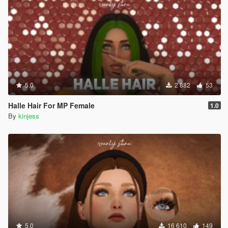
5.0
2 882
53
Halle Hair For MP Female
1.0
By
kinjess
5.0
16 610
149