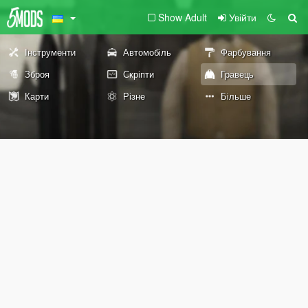
Show Adult
Увійти
Інструменти
Автомобіль
Фарбування
Зброя
Скріпти
Гравець
Карти
Різне
Більше