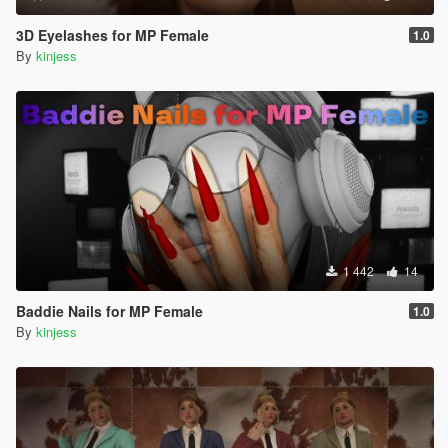
3D Eyelashes for MP Female
1.0
By
kinjess
1 442
14
Baddie Nails for MP Female
1.0
By
kinjess