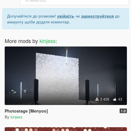
14 Липня 2022
Долучайтеся до розмови!
увійдіть
чи
зареєструйтеся
до
аккаунту щоби додати коментар.
More mods by
kinjess
:
2 426
43
Photostage [Menyoo]
1.0
By
kinjess