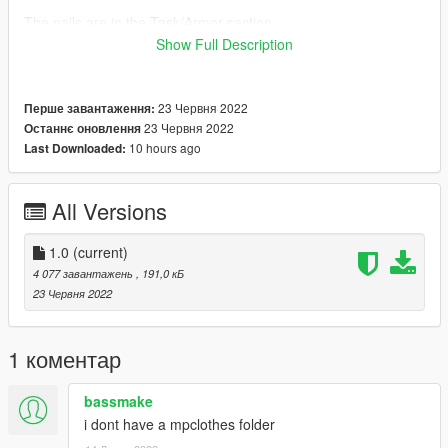
The nails are in the Task/Armor section
Show Full Description
• ･❀･ ｡ . ⡀｡⠐❀ ･ ｡ ⡀･ ✿ ･ ｡ . ⡀｡⠐❀ ･ ｡ ⡀･ ❀･ •
Join My Discord For More Mods
• ･❀･ ｡ . ⡀｡⠐❀ ･ ｡ ⡀･ ✿ ･ ｡ . ⡀｡⠐❀ ･ ｡ ⡀･ ❀･ •
23 Червня 2022
Перше завантаження:
23 Червня 2022
Останнє оновлення
10 hours ago
Last Downloaded:
All Versions
1.0
(current)
4 077 завантажень
, 191,0 кБ
23 Червня 2022
1 коментар
bassmake
i dont have a mpclothes folder