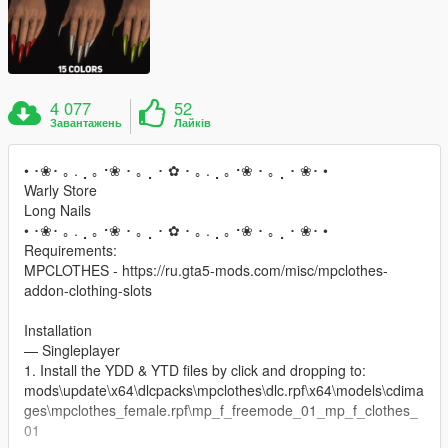
4 077
52
Завантажень
Лайків
• ･❀･ ｡ . ⡀｡⠐❀ ･ ｡ ⡀･ ✿ ･ ｡ . ⡀｡⠐❀ ･ ｡ ⡀･ ❀･ •
Warly Store
Long Nails
• ･❀･ ｡ . ⡀｡⠐❀ ･ ｡ ⡀･ ✿ ･ ｡ . ⡀｡⠐❀ ･ ｡ ⡀･ ❀･ •
Requirements:
MPCLOTHES - https://ru.gta5-mods.com/misc/mpclothes-
addon-clothing-slots
Installation
— Singleplayer
1. Install the YDD & YTD files by click and dropping to:
mods\update\x64\dlcpacks\mpclothes\dlc.rpf\x64\models\cdima
ges\mpclothes_female.rpf\mp_f_freemode_01_mp_f_clothes_
01