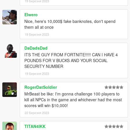
19 Березня 2023
Elwero
Nice, here's 10,000$ fake banknotes, don't spend
them all at once
19 Березня 2023
DaDadsDad
ITS THE GUY FROM FORTNITE!!!!! CAN I HAVE 4
POUNDS FOR V BUCKS AND YOUR SOCIAL
SECURITY NUMBER
19 Березня 2023
RogerDatSoldier
MrBeast be like: I'm gonna challenge 100 players to
kill all NPCs in the game and whichever had the most
scores will win $10,000!
22 Березня 2023
TITAN4IKK