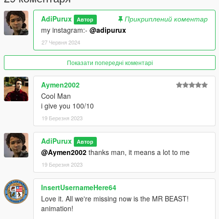
AdiPurux
Прикриплений коментар
Автор
my instagram:-
@adipurux
27 Червня 2024
Показати попередні коментарі
Aymen2002
Cool Man
i give you 100/10
19 Березня 2023
AdiPurux
Автор
@Aymen2002
thanks man, it means a lot to me
19 Березня 2023
InsertUsernameHere64
Love it. All we're missing now is the MR BEAST!
animation!