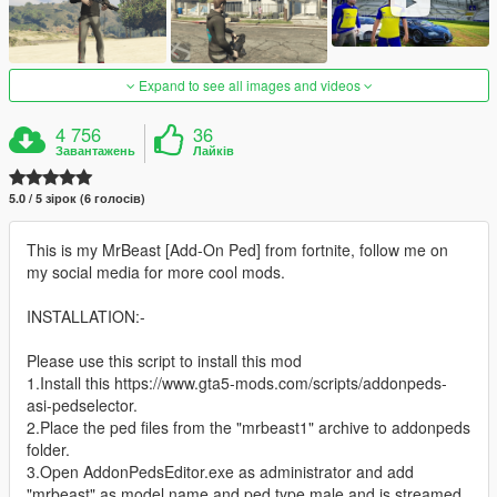
Expand to see all images and videos
4 756
36
Завантажень
Лайків
5.0 / 5 зірок (6 голосів)
This is my MrBeast [Add-On Ped] from fortnite, follow me on
my social media for more cool mods.
INSTALLATION:-
Please use this script to install this mod
1.Install this https://www.gta5-mods.com/scripts/addonpeds-
asi-pedselector.
2.Place the ped files from the "mrbeast1" archive to addonpeds
folder.
3.Open AddonPedsEditor.exe as administrator and add
"mrbeast" as model name and ped type male and is streamed