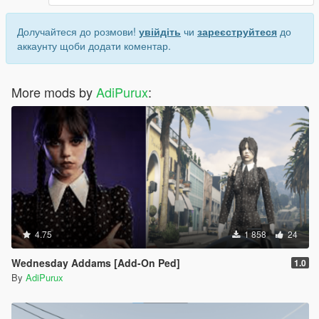
Долучайтеся до розмови!
увійдіть
чи
зареєструйтеся
до
аккаунту щоби додати коментар.
More mods by
AdiPurux
:
4.75
1 858
24
Wednesday Addams [Add-On Ped]
1.0
By
AdiPurux