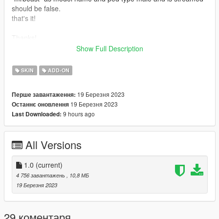
should be false.
that's it!
Thanks!
the model :- https://sketchfab.com/3d-models/mr-beast-
Show Full Description
8d31174cbd9c4f8da9a3efe051aa5fd5
SKIN
ADD-ON
19 Березня 2023
Перше завантаження:
19 Березня 2023
Останнє оновлення
9 hours ago
Last Downloaded:
All Versions
1.0
(current)
4 756 завантажень
, 10,8 МБ
19 Березня 2023
29 коментаря