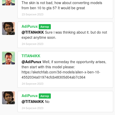
The skin is not bad, how about converting models
from ben 10 to gta 5? It would be great
23 Березня 2023
AdiPurux
Автор
@TITAN4IKK
Sure i was thinking about it. but do not
expect anytime soon.
24 Березня 2023
TITAN4IKK
@AdiPurux
Well, if someday the opportunity arises,
then start with this model please:
https://sketchfab.com/3d-models/alien-x-ben-10-
4552034a01974cfcb48305d04ab7c364
24 Березня 2023
AdiPurux
Автор
@TITAN4IKK
No
24 Березня 2023