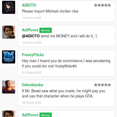
ADICTO
Please import Michael Jordan nba
15 Квітня 2023
AdiPurux
Автор
@ADICTO
send me MONEY and i will do it, :)
16 Квітня 2023
FrostyFlickz
Hey man I heard you do commisions I was wondering
if you could dm me! frostyflickz#0
01 Липня 2023
Odenkisska
If Mr. Beast saw what you made, he might pay you
and use that character when he plays GTA.
09 Липня 2023
AdiPurux
Автор