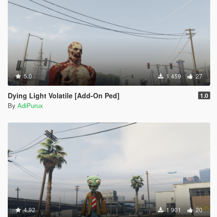
5.0
1 459
27
Dying Light Volatile [Add-On Ped]
1.0
By
AdiPurux
4.92
1 901
20