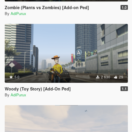
Zombie (Plants vs Zombies) [Add-on Ped]
1.0
By
AdiPurux
5.0
2 630
29
Woody (Toy Story) [Add-On Ped]
1.1
By
AdiPurux