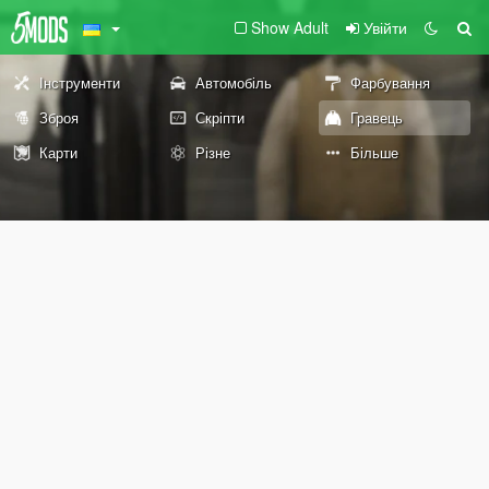
Show Adult
Увійти
Інструменти
Автомобіль
Фарбування
Зброя
Скріпти
Гравець
Карти
Різне
Більше