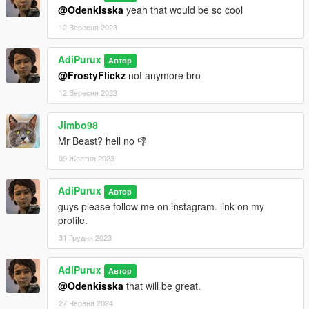
@Odenkisska
yeah that would be so cool
12 Вересня 2023
AdiPurux
Автор
@FrostyFlickz
not anymore bro
12 Вересня 2023
Jimbo98
Mr Beast? hell no 👎
09 Жовтня 2023
AdiPurux
Автор
guys please follow me on instagram. link on my
profile.
31 Грудня 2023
AdiPurux
Автор
@Odenkisska
that will be great.
27 Червня 2024