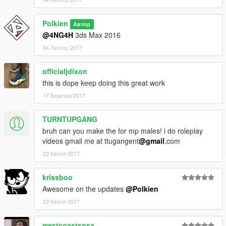
Polkien
Автор
@4NG4H
3ds Max 2016
04 Лютого 2017
officialjdixon
this is dope keep doing this great work
17 Березня 2017
TURNTUPGANG
bruh can you make the for mp males! i do roleplay
videos gmail me at ttugangent
@gmail
.com
23 Квітня 2017
krissboo
Awesome on the updates
@Polkien
23 Квітня 2017
westcoastsosa