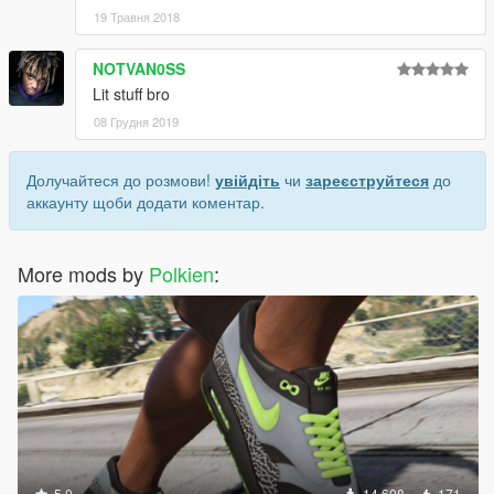
19 Травня 2018
NOTVAN0SS
Lit stuff bro
08 Грудня 2019
Долучайтеся до розмови!
увійдіть
чи
зареєструйтеся
до
аккаунту щоби додати коментар.
More mods by
Polkien
:
5.0
14 608
171