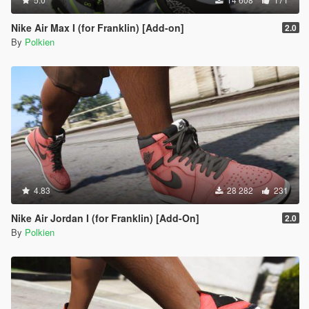
Nike Air Max I (for Franklin) [Add-on]
2.0
By
Polkien
4.83
28 282
231
Nike Air Jordan I (for Franklin) [Add-On]
2.0
By
Polkien