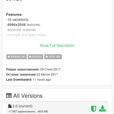
Features:
-16 variations,
-
4096x2048
textures,
-accurate material,
-normals and spec maps,
-laces affected by wind.
Show Full Description
If you appriciate my work you can donate :).
FRANKLIN
SHOES
ADD-ON
CHANGELOG:
V2.0 - a lot improvements in material, added 4 textures, fixed
09 Січня 2017
Перше завантаження:
vertex colors.
22 Квітня 2017
Останнє оновлення
11 hours ago
Last Downloaded:
Known bugs:
-equal vertices count comparing to original mesh, it's GIMS
EVO problem, can't fix for now.
All Versions
CREDITS
====================================
2.0
(current)
-3Doomer - GIMS EVO for GTA V,
17 587 завантажень
, 48,6 МБ