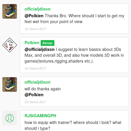
officialjdixon
@Polkien
Thanks Bro. Where should I start to get my
feet wet from your point of view
24 Липня 2017
Polkien
Автор
@officialjdixon
I suggest to learn basics about 3Ds
Max, and overall 3D, and also how models 3D work in
games(textures,rigging,shaders etc.).
24 Липня 2017
officialjdixon
will do thanks again
@Polkien
24 Липня 2017
RJSiGAMINGPH
how to equip with trainer? where should i look? what
should i type?