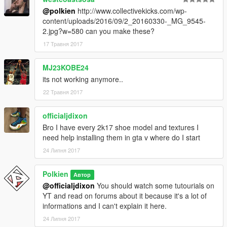
@polkien
http://www.collectivekicks.com/wp-
content/uploads/2016/09/2_20160330-_MG_9545-
2.jpg?w=580 can you make these?
17 Травня 2017
MJ23KOBE24
its not working anymore..
22 Травня 2017
officialjdixon
Bro I have every 2k17 shoe model and textures I
need help installing them in gta v where do I start
24 Липня 2017
Polkien
Автор
@officialjdixon
You should watch some tutourials on
YT and read on forums about it because it's a lot of
informations and I can't explain it here.
24 Липня 2017