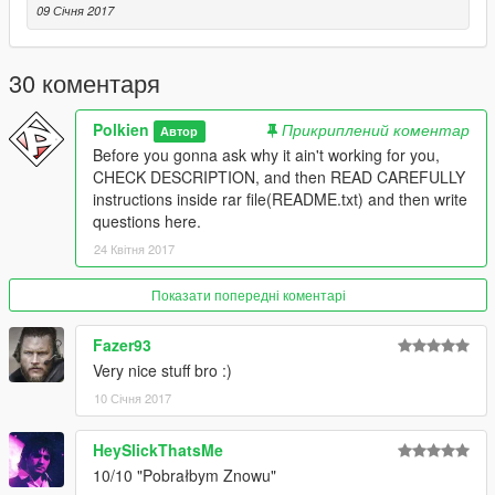
-NBA2k17 - base model and textures.
09 Січня 2017
====================================
30 коментаря
Polkien
Прикриплений коментар
Автор
Before you gonna ask why it ain't working for you,
CHECK DESCRIPTION, and then READ CAREFULLY
instructions inside rar file(README.txt) and then write
questions here.
24 Квітня 2017
Показати попередні коментарі
Fazer93
Very nice stuff bro :)
10 Січня 2017
HeySlickThatsMe
10/10 "Pobrałbym Znowu"