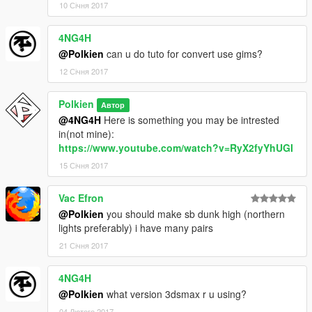
10 Січня 2017
4NG4H
@Polkien
can u do tuto for convert use gims?
12 Січня 2017
Polkien
Автор
@4NG4H
Here is something you may be intrested
in(not mine):
https://www.youtube.com/watch?v=RyX2fyYhUGI
15 Січня 2017
Vac Efron
@Polkien
you should make sb dunk high (northern
lights preferably) i have many pairs
21 Січня 2017
4NG4H
@Polkien
what version 3dsmax r u using?
04 Лютого 2017