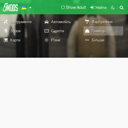
Show Adult
Увійти
Інструменти
Автомобіль
Фарбування
Зброя
Скріпти
Гравець
Карти
Різне
Більше