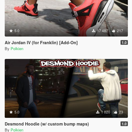
5.0
17 487
217
Air Jordan IV (for Franklin) [Add-On]
1.0
By
Polkien
5.0
1 020
23
Desmond Hoodie (w/ custom bump maps)
1.0
By
Polkien