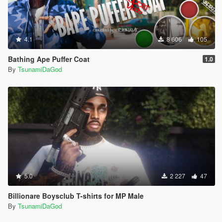
4.1
8 606
105
Bathing Ape Puffer Coat
1.0
By
TsunamiDaGod
5.0
2 227
47
Billionare Boysclub T-shirts for MP Male
By
TsunamiDaGod