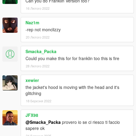
Can you do Franklin Version too?
16 Лютого 2022
Naz1m
-rep not monclizzy
20 Лютого 2022
Smacka_Packa
Could you make this for for franklin too this is fire
28 Лютого 2022
xewier
the jacket's hood is moving with the head and it's
glitching
18 Березня 2022
JFX98
@Smacka_Packa
provero io se ci riesco ti faccio
sapere ok
24 Березня 2025