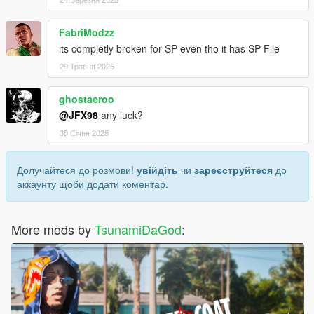
FabriModzz
its completly broken for SP even tho it has SP File
29 Травня 2025
ghostaeroo
@JFX98
any luck?
30 Січня 2026
Долучайтеся до розмови!
увійдіть
чи
зареєструйтеся
до
аккаунту щоби додати коментар.
More mods by
TsunamiDaGod
: