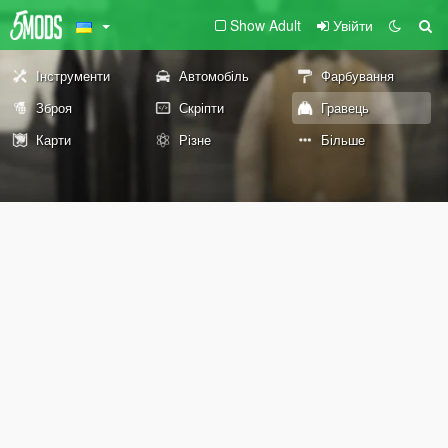
Show Adult
Увійти
Інструменти
Автомобіль
Фарбування
Зброя
Скріпти
Гравець
Карти
Різне
Більше