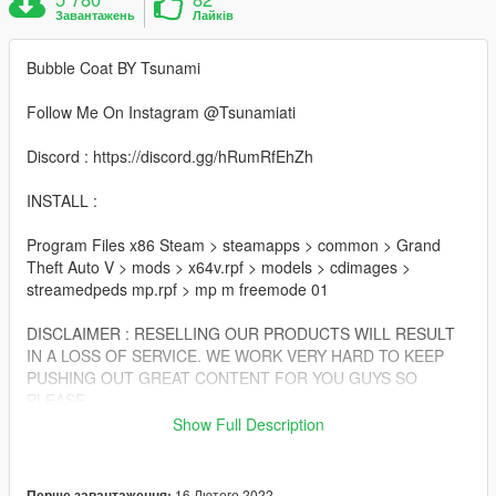
Завантажень
Лайків
Bubble Coat BY Tsunami
Follow Me On Instagram @Tsunamiati
Discord : https://discord.gg/hRumRfEhZh
INSTALL :
Program Files x86 Steam > steamapps > common > Grand
Theft Auto V > mods > x64v.rpf > models > cdimages >
streamedpeds mp.rpf > mp m freemode 01
DISCLAIMER : RESELLING OUR PRODUCTS WILL RESULT
IN A LOSS OF SERVICE. WE WORK VERY HARD TO KEEP
PUSHING OUT GREAT CONTENT FOR YOU GUYS SO
PLEASE
GIVE US THE RESPECT AND NOT RESELL OUR PRODUCTS
Show Full Description
!
16 Лютого 2022
Перше завантаження: