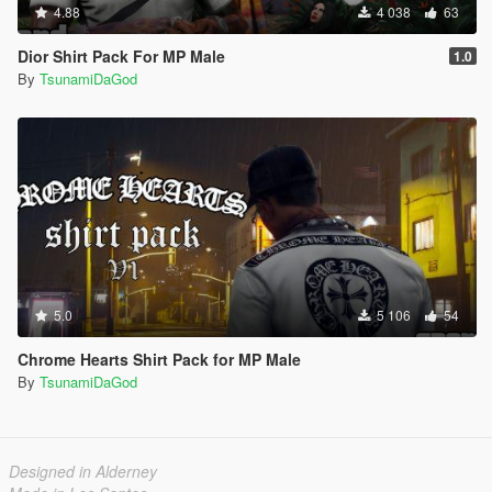
4.88
4 038
63
Dior Shirt Pack For MP Male
1.0
By
TsunamiDaGod
5.0
5 106
54
Chrome Hearts Shirt Pack for MP Male
By
TsunamiDaGod
Designed in Alderney