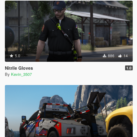
5.0
886
14
Nitrile Gloves
1.0
By
Kevin_3507