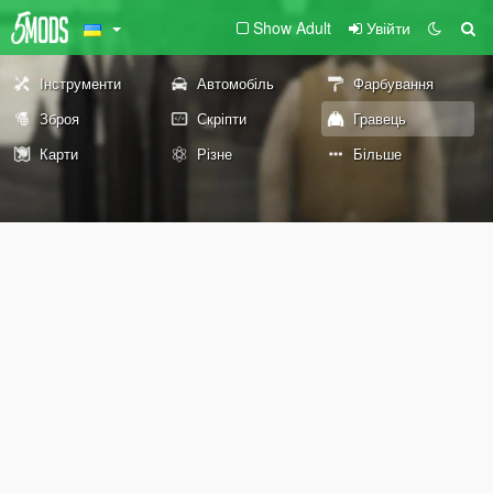
Show Adult
Увійти
Інструменти
Автомобіль
Фарбування
Зброя
Скріпти
Гравець
Карти
Різне
Більше