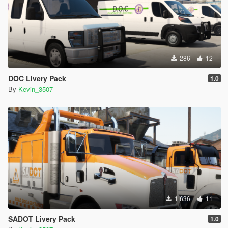
286
12
DOC Livery Pack
1.0
By
Kevin_3507
1 636
11
SADOT Livery Pack
1.0