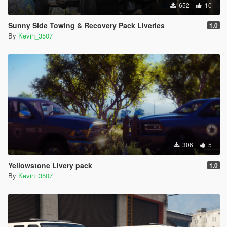
652
10
Sunny Side Towing & Recovery Pack Liveries
1.0
By
Kevin_3507
306
5
Yellowstone Livery pack
1.0
By
Kevin_3507