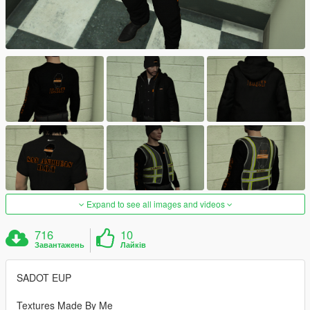
Expand to see all images and videos
716
10
Завантажень
Лайків
SADOT EUP
Textures Made By Me