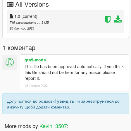
All Versions
1.0
(current)
716 завантажень
, 1,3 МБ
26 Лютого 2023
1 коментар
gta5-mods
This file has been approved automatically. If you think
this file should not be here for any reason please
report it.
26 Лютого 2023
Долучайтеся до розмови!
увійдіть
чи
зареєструйтеся
до
аккаунту щоби додати коментар.
More mods by
Kevin_3507
: