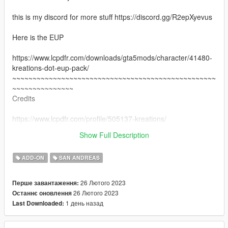
this is my discord for more stuff https://discord.gg/R2epXyevus
Here is the EUP
https://www.lcpdfr.com/downloads/gta5mods/character/41480-
kreations-dot-eup-pack/
~~~~~~~~~~~~~~~~~~~~~~~~~~~~~~~~~~~~~~~~~~~~~~~~~~
~~~~~~~~~~~~~~~
Credits
https://www.lcpdfr.com/profile/505137-kreations/
Show Full Description
https://www.lcpdfr.com/profile/467083-mrclient/
ADD-ON
SAN ANDREAS
26 Лютого 2023
Перше завантаження:
26 Лютого 2023
Останнє оновлення
1 день назад
Last Downloaded: