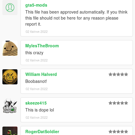
gta5-mods
This file has been approved automatically. If you think
this file should not be here for any reason please
report it.
02 Квітня 2022
MylesTheBroom
this crazy
02 Квітня 2022
William Halverd
Boobasnot!
02 Квітня 2022
skeeze415
This is dope lol
02 Квітня 2022
RogerDatSoldier