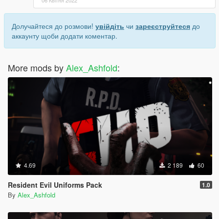
Долучайтеся до розмови!
увійдіть
чи
зареєструйтеся
до
аккаунту щоби додати коментар.
More mods by
Alex_Ashfold
:
4.69
2 189
60
Resident Evil Uniforms Pack
1.0
By
Alex_Ashfold