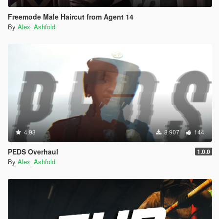
Freemode Male Haircut from Agent 14
By
Alex_Ashfold
4.93
8 907
144
PEDS Overhaul
1.0.0
By
Alex_Ashfold