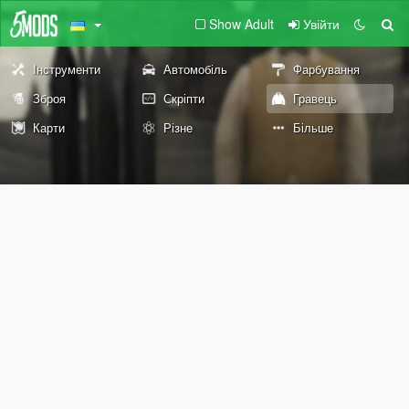
Show Adult
Увійти
Інструменти
Автомобіль
Фарбування
Зброя
Скріпти
Гравець
Карти
Різне
Більше