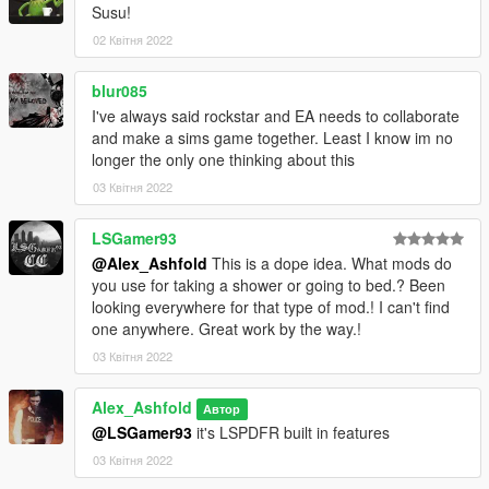
Susu!
02 Квітня 2022
blur085
I've always said rockstar and EA needs to collaborate
and make a sims game together. Least I know im no
longer the only one thinking about this
03 Квітня 2022
LSGamer93
@Alex_Ashfold
This is a dope idea. What mods do
you use for taking a shower or going to bed.? Been
looking everywhere for that type of mod.! I can't find
one anywhere. Great work by the way.!
03 Квітня 2022
Alex_Ashfold
Автор
@LSGamer93
it's LSPDFR built in features
03 Квітня 2022