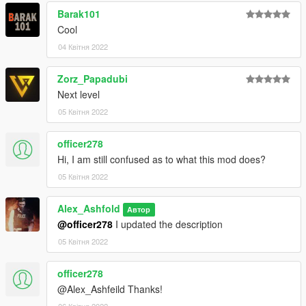
Barak101
Cool
04 Квітня 2022
Zorz_Papadubi
Next level
05 Квітня 2022
officer278
Hi, I am still confused as to what this mod does?
05 Квітня 2022
Alex_Ashfold
Автор
@officer278
I updated the description
05 Квітня 2022
officer278
@Alex_Ashfeild Thanks!
06 Квітня 2022