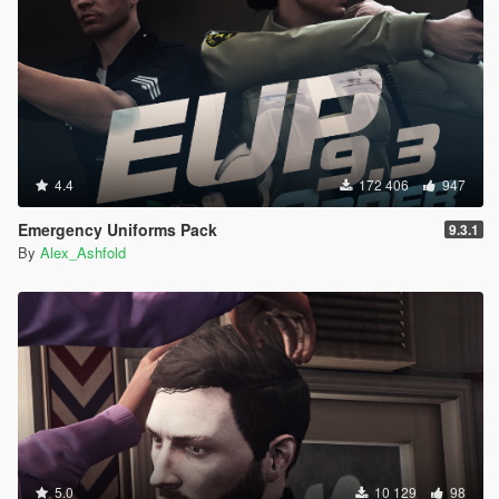
4.4
172 406
947
Emergency Uniforms Pack
9.3.1
By
Alex_Ashfold
5.0
10 129
98