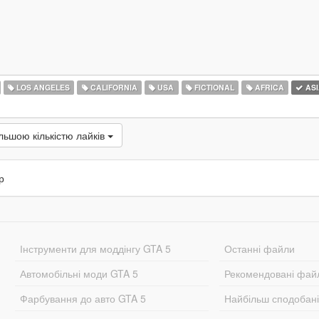
LOS ANGELES
CALIFORNIA
USA
FICTIONAL
AFRICA
ASI
льшою кількістю лайків
р
Інструменти для моддінгу GTA 5
Останні файли
Автомобільні моди GTA 5
Рекомендовані фай
Фарбування до авто GTA 5
Найбільш сподобан