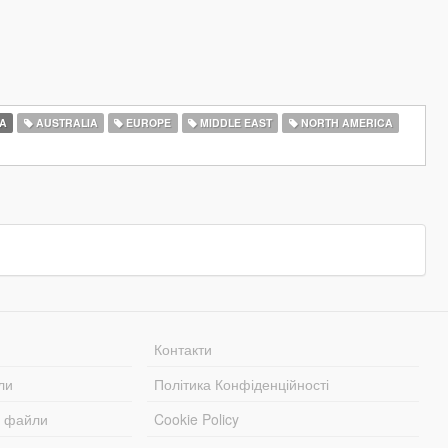
A
AUSTRALIA
EUROPE
MIDDLE EAST
NORTH AMERICA
Контакти
ли
Політика Конфіденційності
і файли
Cookie Policy