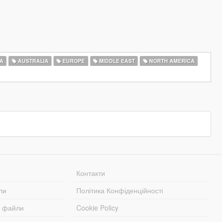
A
AUSTRALIA
EUROPE
MIDDLE EAST
NORTH AMERICA
Контакти
ли
Політика Конфіденційності
і файли
Cookie Policy