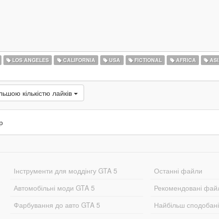
LOS ANGELES
CALIFORNIA
USA
FICTIONAL
AFRICA
ASI
льшою кількістю лайків
р
Інструменти для моддінгу GTA 5
Останні файли
Автомобільні моди GTA 5
Рекомендовані фай
Фарбування до авто GTA 5
Найбільш сподобан