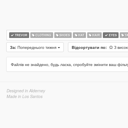
TREVOR
CLOTHING
SHOES
HAT
HAIR
EYES
T
За:
Попереднього тижня
Відсортувати по:
З висо
Файлів не знайдено, будь ласка, спробуйте змінити ваш фільт
Designed in Alderney
Made in Los Santos