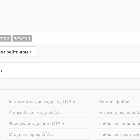
ATTOO
WATCH
ким рейтингом
р
Інструменти для моддінгу GTA 5
Останні файли
Автомобільні моди GTA 5
Рекомендовані фай
Фарбування до авто GTA 5
Найбільш сподобан
Моди на зброю GTA 5
Найбільш завантаж