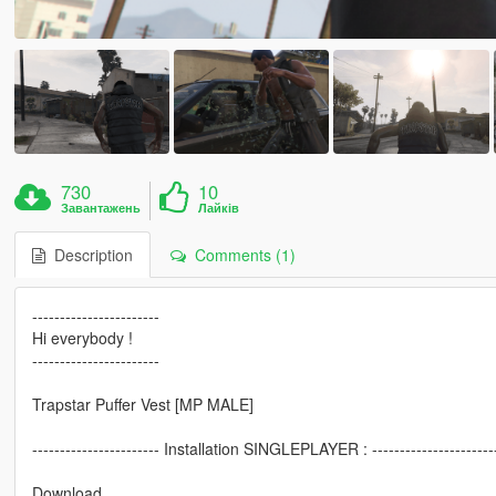
730
10
Завантажень
Лайків
Description
Comments (1)
-----------------------
Hi everybody !
-----------------------
Trapstar Puffer Vest [MP MALE]
----------------------- Installation SINGLEPLAYER : ----------------------
Download