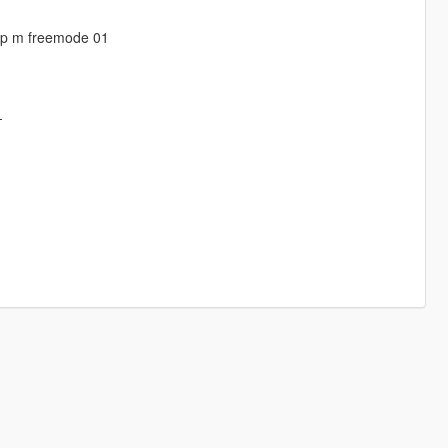
/mp m freemode 01
-