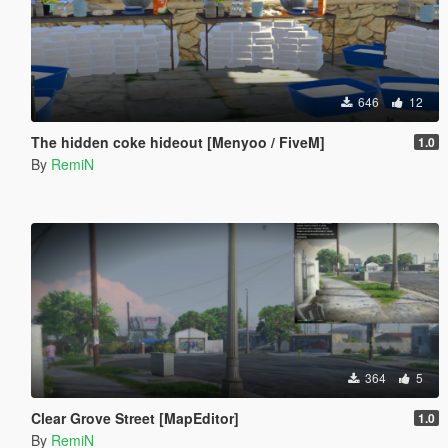
646
12
The hidden coke hideout [Menyoo / FiveM]
1.0
By
RemiN
364
5
Clear Grove Street [MapEditor]
1.0
By
RemiN