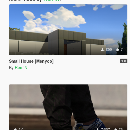
850
7
Small House [Menyoo]
1.0
By
RemiN
5.0
7 327
76