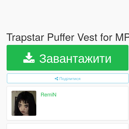
Trapstar Puffer Vest for 
Завантажити
Поділитися
RemiN