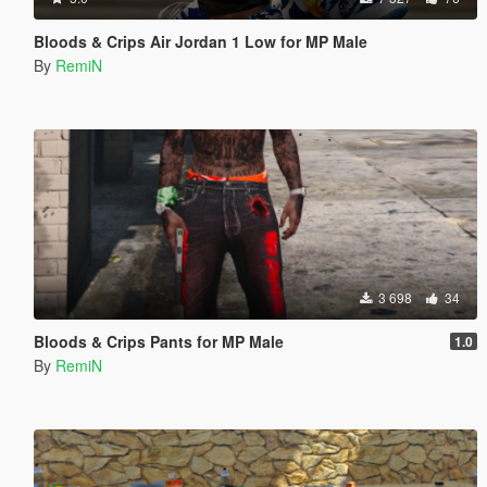
Bloods & Crips Air Jordan 1 Low for MP Male
By
RemiN
3 698
34
Bloods & Crips Pants for MP Male
1.0
By
RemiN