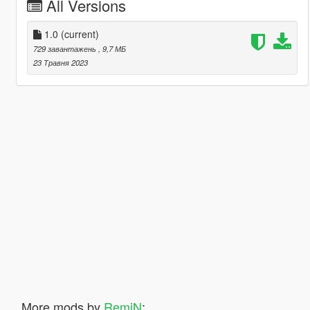
All Versions
1.0
(current)
729 завантажень
, 9,7 МБ
23 Травня 2023
More mods by
RemiN
: