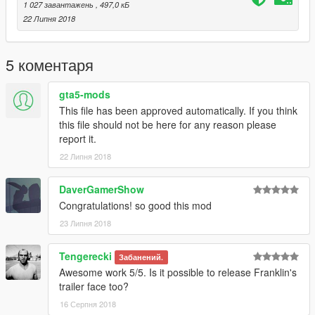
1 027 завантажень
, 497,0 кБ
22 Липня 2018
5 коментаря
gta5-mods
This file has been approved automatically. If you think
this file should not be here for any reason please
report it.
22 Липня 2018
DaverGamerShow
Congratulations! so good this mod
23 Липня 2018
Tengerecki
Забанений.
Awesome work 5/5. Is it possible to release Franklin's
trailer face too?
16 Серпня 2018