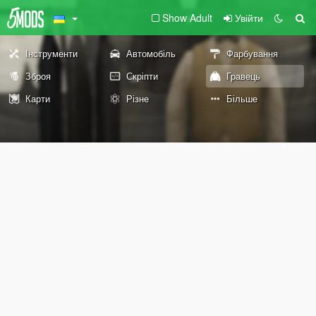
Show Adult
Увійти
Інструменти
Автомобіль
Фарбування
Зброя
Скріпти
Гравець
Карти
Різне
Більше