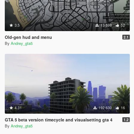
3.5
13 598
52
Old-gen hud and menu
2.1
By
Andrey_gta5
4.31
192 630
16
GTA 5 beta version timecycle and visualsetting gta 4
1.2
By
Andrey_gta5