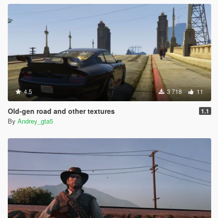
4.5
3 718
11
Old-gen road and other textures
1.1
By
Andrey_gta5