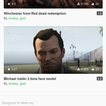
4.9
5 033
32
Winchester from Red dead redemption
1.0
By
Andrey_gta5
4.27
5 885
23
Michael trailer 2 beta face model
2.2
By
Andrey_gta5
Designed in Alderney