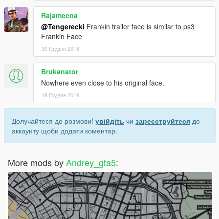
Rajameena
@Tengerecki
Frankin trailer face is similar to ps3
Frankin Face
30 Грудня 2018
Brukanator
Nowhere even close to his original face.
19 Грудня 2019
Долучайтеся до розмови!
увійдіть
чи
зареєструйтеся
до
аккаунту щоби додати коментар.
More mods by
Andrey_gta5
: