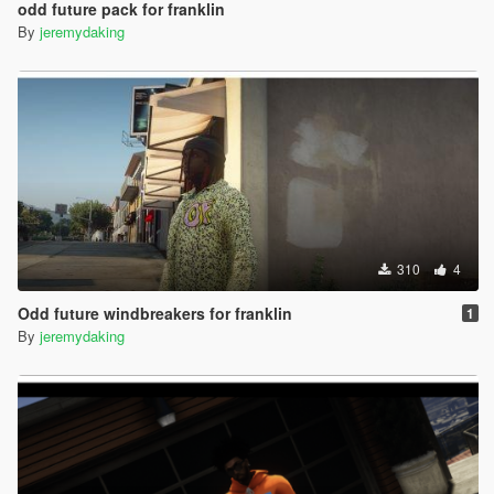
odd future pack for franklin
By
jeremydaking
310
4
Odd future windbreakers for franklin
1
By
jeremydaking