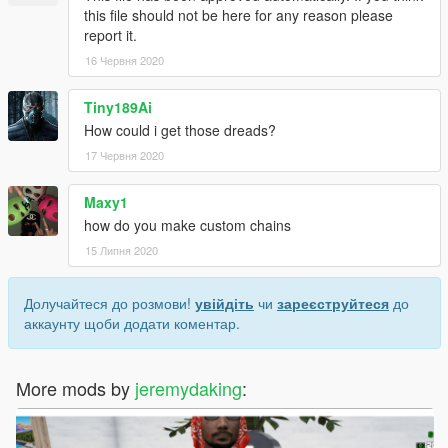
this file should not be here for any reason please
report it.
16 Червня 2020
Tiny189Ai
How could i get those dreads?
17 Червня 2020
Maxy1
how do you make custom chains
15 Липня 2020
Долучайтеся до розмови!
увійдіть
чи
зареєструйтеся
до
аккаунту щоби додати коментар.
More mods by
jeremydaking
: