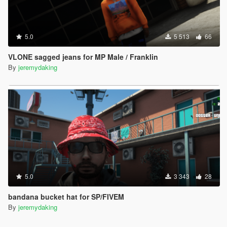
5.0
5 513
66
VLONE sagged jeans for MP Male / Franklin
By
jeremydaking
5.0
3 343
28
bandana bucket hat for SP/FIVEM
By
jeremydaking