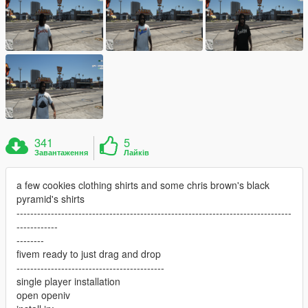
341
5
Завантаження
Лайків
a few cookies clothing shirts and some chris brown's black
pyramid's shirts
--------------------------------------------------------------------------------
------------
--------
fivem ready to just drag and drop
-------------------------------------------
single player installation
open openiv