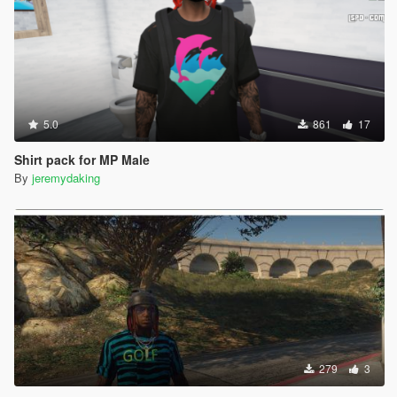
5.0
861
17
Shirt pack for MP Male
By
jeremydaking
279
3