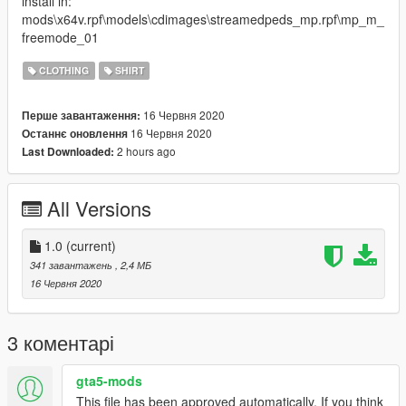
install in:
mods\x64v.rpf\models\cdimages\streamedpeds_mp.rpf\mp_m_
freemode_01
CLOTHING
SHIRT
16 Червня 2020
Перше завантаження:
16 Червня 2020
Останнє оновлення
2 hours ago
Last Downloaded:
All Versions
1.0
(current)
341 завантажень
, 2,4 МБ
16 Червня 2020
3 коментарі
gta5-mods
This file has been approved automatically. If you think