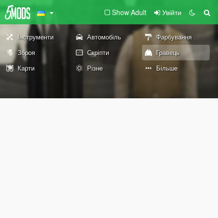
Show Adult
Увійти
Інструменти
Автомобіль
Фарбування
Зброя
Скріпти
Гравець
Карти
Різне
Більше