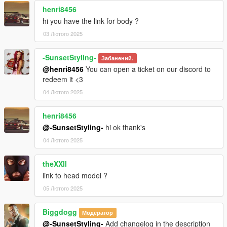
henri8456
hi you have the link for body ?
03 Лютого 2025
-SunsetStyling-
Забанений.
@henri8456
You can open a ticket on our discord to
redeem it <3
04 Лютого 2025
henri8456
@-SunsetStyling-
hi ok thank's
04 Лютого 2025
theXXII
link to head model ?
05 Лютого 2025
Biggdogg
Модератор
@-SunsetStyling-
Add changelog in the description