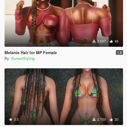
2 607
46
Melanie Hair for MP Female
1.0
By
-SunsetStyling-
3.5
2 750
30