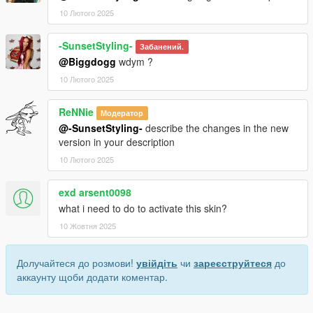
10 Лютого 2025
-SunsetStyling-
Забанений.
@Biggdogg
wdym ?
10 Лютого 2025
ReNNie
Модератор
@-SunsetStyling-
describe the changes in the new
version in your description
10 Лютого 2025
exd arsent0098
what i need to do to activate this skin?
10 Жовтня 2025
Долучайтеся до розмови!
увійдіть
чи
зареєструйтеся
до
аккаунту щоби додати коментар.