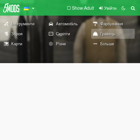
Show Adult
Увійти
Інструменти
Автомобіль
Фарбування
Зброя
Скріпти
Гравець
Карти
Різне
Більше