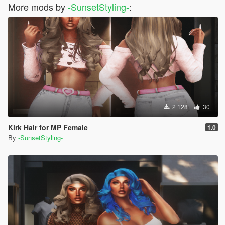
More mods by
-SunsetStyling-
:
2 128
30
Kirk Hair for MP Female
1.0
By
-SunsetStyling-