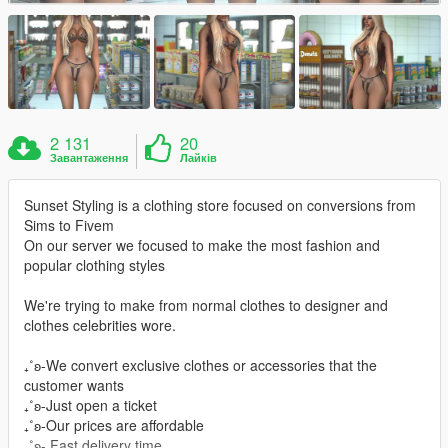
2 131
20
Завантаження
Лайків
Sunset Styling is a clothing store focused on conversions from
Sims to Fivem
On our server we focused to make the most fashion and
popular clothing styles
We're trying to make from normal clothes to designer and
clothes celebrities wore.
₊˚ʚ-We convert exclusive clothes or accessories that the
customer wants
₊˚ʚ-Just open a ticket
₊˚ʚ-Our prices are affordable
₊˚ʚ- Fast delivery time