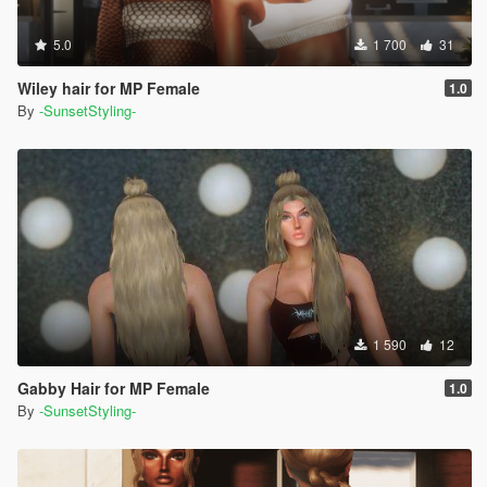
5.0
1 700
31
Wiley hair for MP Female
1.0
By
-SunsetStyling-
1 590
12
Gabby Hair for MP Female
1.0
By
-SunsetStyling-