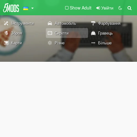
Show Adult
Увійти
Інструменти
Автомобіль
Фарбування
Зброя
Скріпти
Гравець
Карти
Різне
Більше