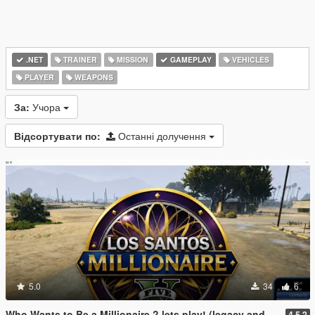
.NET
TRAINER
MISSION
GAMEPLAY
VEHICLES
PLAYER
WEAPONS
За:
Учора
Відсортувати по:
Останні долучення
5.0
34
6
Who Wants to Be a Millionaire ? lets play! (legacy and enhanced)
4.5.2