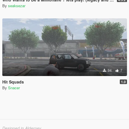
By
seaksezar
94
7
Hit Squads
1.0
By
Snacer
Designed in Alderney