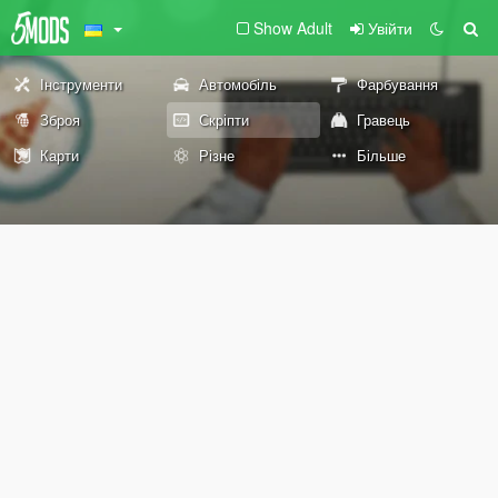
Show Adult
Увійти
Інструменти
Автомобіль
Фарбування
Зброя
Скріпти
Гравець
Карти
Різне
Більше