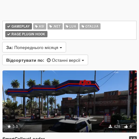
GAMEPLAY
ASI
.NET
LUA
GTALUA
RAGE PLUGIN HOOK
За:
Попереднього місяця
Відсортувати по:
Останні версії
5.0
428
6
SmartCalloutLoader
1.0