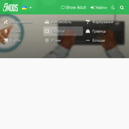
Show Adult
Увійти
Інструменти
Автомобіль
Фарбування
Зброя
Скріпти
Гравець
Карти
Різне
Більше