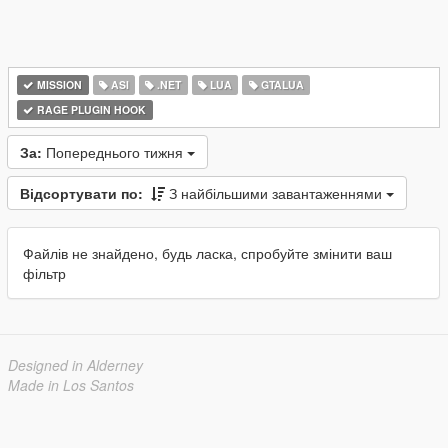
MISSION
ASI
.NET
LUA
GTALUA
RAGE PLUGIN HOOK
За:
Попереднього тижня
Відсортувати по:
З найбільшими завантаженнями
Файлів не знайдено, будь ласка, спробуйте змінити ваш
фільтр
Designed in Alderney
Made in Los Santos