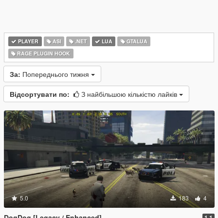
PLAYER
ASI
.NET
LUA
GTALUA
RAGE PLUGIN HOOK
За:
Попереднього тижня
Відсортувати по:
З найбільшою кількістю лайків
5.0
183
4
DogDog [Legacy / Enhanced]
1.1