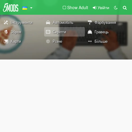
Show Adult
Увійти
Інструменти
Автомобіль
Фарбування
Зброя
Скріпти
Гравець
Карти
Різне
Більше