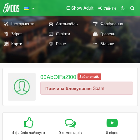
Show Adult
Увійти
Інструменти
Автомобіль
Фарбування
Зброя
Скріпти
Гравець
Карти
Різне
Більше
00AbOlFaZl00
Забанений.
Причина блокування
Spam.
4 файлів лайкнуто
0 коментарів
0 відео