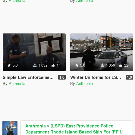
By
Anthronia
By
Anthronia
5.0
1 032
14
5.0
1 059
22
Simple Law Enforcement Peds Retexture
Winter Uniforms for LSPD Ped
1.0
1.0
By
Anthronia
By
Anthronia
Anthronia
»
(LSPD) East Providence Police
Department Rhode Island Based Skin For (FPIU