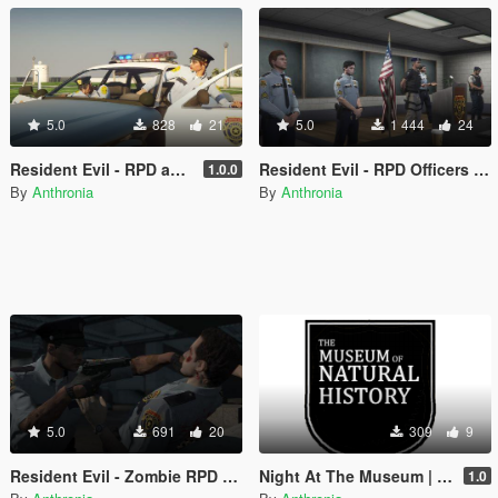
5.0
828
21
5.0
1 444
24
Resident Evil - RPD and ACSD Cruisers
Resident Evil - RPD Officers | EUP Edition
1.0.0
By
Anthronia
By
Anthronia
5.0
691
20
309
9
Resident Evil - Zombie RPD Officers
Night At The Museum | Security Pack
1.0