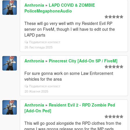
Anthronia
»
LAPD COVID & ZOMBIE
PoliceMegaphoneAudio
These will go very well with my Resident Evil RP
server on FiveM, though I will have to edit out the
LAPD parts
Подивитися контекст
26 Листопада 2025
Anthronia
»
Pinecrest City [Add-On SP / FiveM]
For sure gonna work on some Law Enforcement
vehicles for the area
Подивитися контекст
20 Жовтня 2025
Anthronia
»
Resident Evil 2 - RPD Zombie Ped
[Add-On Ped]
This will go good alongside the RPD clothes from the
game I was gonna release soon for the MP peds