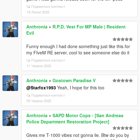
Подивитися контекст
19 Липня 2025
Anthronia
»
R.P.D. Vest For MP Male | Resident
Evil
Funny enough I had done something just like this for
my FIveM RE server, cool to see someone else do it
Подивитися контекст
11 Червня 2025
Anthronia
»
Gostown Paradise V
@Starfox1993
Yeah, I hope for this too
Подивитися контекст
05 Червня 2025
Anthronia
»
SAPD Motor Cops - [San Andreas
Police Department Restoration Project]
Gives me T-1000 vibes not gonna lie. Btw do you by