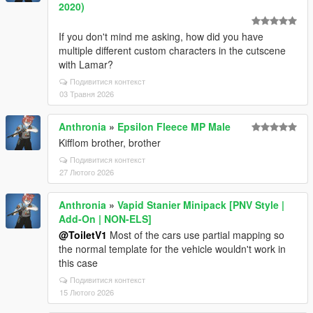
2020)
If you don't mind me asking, how did you have
multiple different custom characters in the cutscene
with Lamar?
Подивитися контекст
03 Травня 2026
Anthronia
»
Epsilon Fleece MP Male
Kifflom brother, brother
Подивитися контекст
27 Лютого 2026
Anthronia
»
Vapid Stanier Minipack [PNV Style |
Add-On | NON-ELS]
@ToiletV1
Most of the cars use partial mapping so
the normal template for the vehicle wouldn't work in
this case
Подивитися контекст
15 Лютого 2026