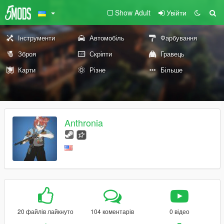
Show Adult
Увійти
Інструменти
Автомобіль
Фарбування
Зброя
Скріпти
Гравець
Карти
Різне
Більше
Anthronia
20 файлів лайкнуто
104 коментарів
0 відео