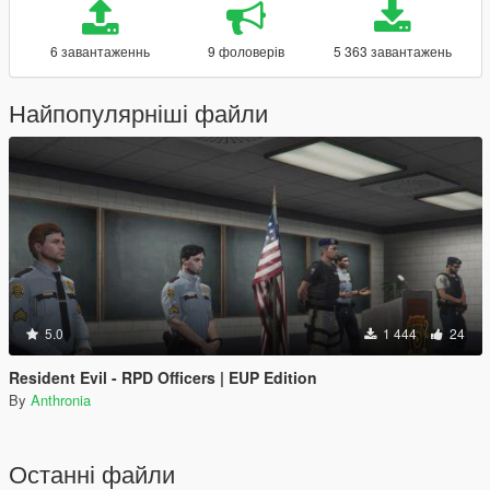
6 завантаженнь
9 фоловерів
5 363 завантажень
Найпопулярніші файли
5.0
1 444
24
Resident Evil - RPD Officers | EUP Edition
By
Anthronia
Останні файли