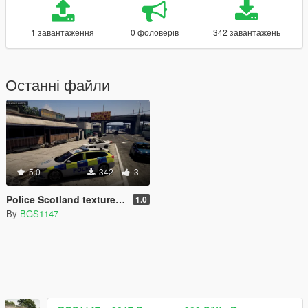
1 завантаження
0 фоловерів
342 завантажень
Останні файли
5.0
342
3
Police Scotland texture for Britishgamer88's 2017 insignia
1.0
By
BGS1147