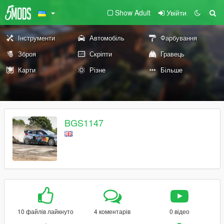
Show Adult
Увійти
Інструменти
Автомобіль
Фарбування
Зброя
Скріпти
Гравець
Карти
Різне
Більше
BGS1147
10 файлів лайкнуто
4 коментарів
0 відео