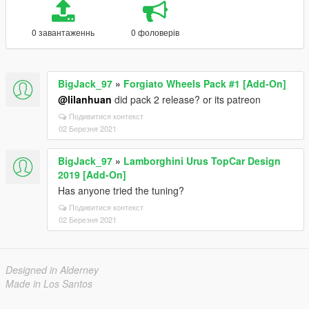
0 завантаженнь
0 фоловерів
BigJack_97
»
Forgiato Wheels Pack #1 [Add-On]
@lilanhuan
did pack 2 release? or its patreon
Подивитися контекст
02 Березня 2021
BigJack_97
»
Lamborghini Urus TopCar Design
2019 [Add-On]
Has anyone tried the tuning?
Подивитися контекст
02 Березня 2021
Designed in Alderney
Made in Los Santos