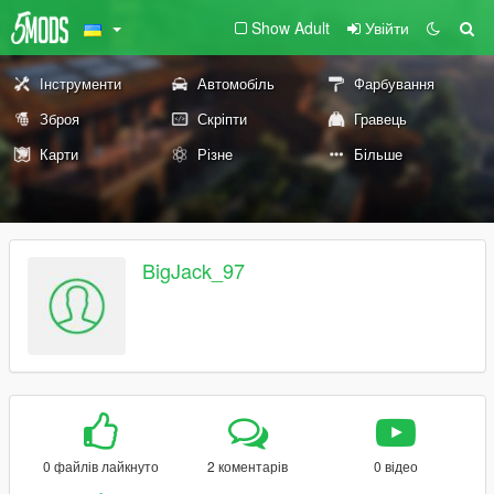
Show Adult
Увійти
Інструменти
Автомобіль
Фарбування
Зброя
Скріпти
Гравець
Карти
Різне
Більше
BigJack_97
0 файлів лайкнуто
2 коментарів
0 відео